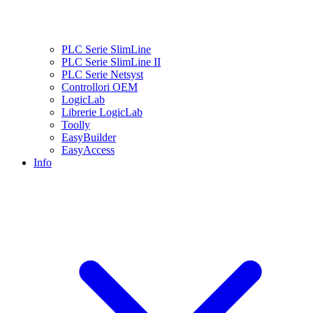
PLC Serie SlimLine
PLC Serie SlimLine II
PLC Serie Netsyst
Controllori OEM
LogicLab
Librerie LogicLab
Toolly
EasyBuilder
EasyAccess
Info