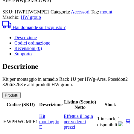
Ares e HWg-SMS-GW3)
SKU:
HWPHWGMPE1
Categoria:
Accessori
Tag:
mount
Marchio:
HW group
Hai domande sull'acquisto ?
Descrizione
Codici ordinazione
Recensioni (0)
Supporto
Descrizione
Kit per montaggio in armadio Rack 1U per HWg-Ares, Poseidon2
3266/3268 e altri prodotti HW group.
Prodotti
Listino (Sconto)
Codice (SKU)
Descrizione
Stock
Netto
Kit
Effettua il login
1 in stock,
1
HWPHWGMPE1
montaggio
per vedere i
disponibili
E
prezzi