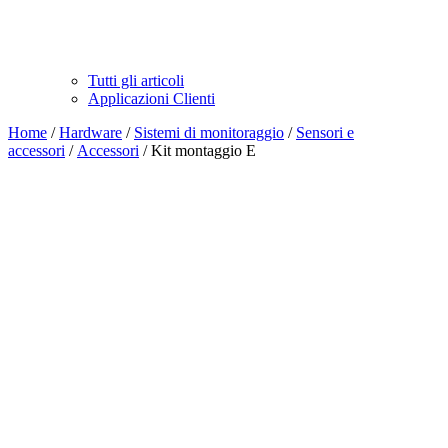
Tutti gli articoli
Applicazioni Clienti
Home
/
Hardware
/
Sistemi di monitoraggio
/
Sensori e
accessori
/
Accessori
/ Kit montaggio E