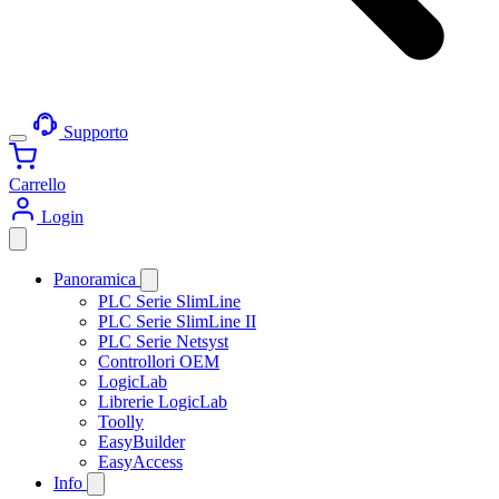
Supporto
Carrello
Login
Panoramica
PLC Serie SlimLine
PLC Serie SlimLine II
PLC Serie Netsyst
Controllori OEM
LogicLab
Librerie LogicLab
Toolly
EasyBuilder
EasyAccess
Info