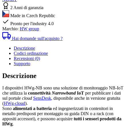
NB
NarrowBand
2 Anni di garanzia
IoT
Made in Czech Republic
quantità
Pronto per l'industry 4.0
Marchio:
HW group
Hai domande sull'acquisto ?
Descrizione
Codici ordinazione
Recensioni (0)
Supporto
Descrizione
I dispositivi HWg-NB sono una soluzione di monitoraggio NB-IoT
che utilizza la
connettività
Narrowband
IoT
per pubblicare i dati
sul portale
cloud
SensDesk
, disponibile anche in versione gratuita
(
HWg-cloud
).
Sono
alimentati a batteria
ed ingegnerizzati in contenitori in
metallo predisposti per montaggio su guida DIN o a rack (con
appositi accessori), e possono acquisire
tutti i sensori prodotti da
HWg
.