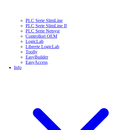
PLC Serie SlimLine
PLC Serie SlimLine II
PLC Serie Netsyst
Controllori OEM
LogicLab
Librerie LogicLab
Toolly
EasyBuilder
EasyAccess
Info