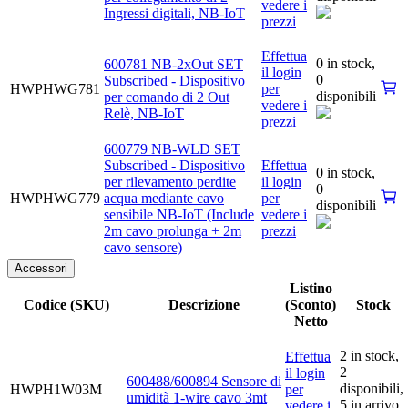
vedere i
Ingressi digitali, NB-IoT
prezzi
Effettua
0 in stock,
600781 NB-2xOut SET
il login
0
Subscribed - Dispositivo
HWPHWG781
per
disponibili
per comando di 2 Out
vedere i
Relè, NB-IoT
prezzi
600779 NB-WLD SET
Subscribed - Dispositivo
Effettua
0 in stock,
per rilevamento perdite
il login
0
HWPHWG779
acqua mediante cavo
per
disponibili
sensibile NB-IoT (Include
vedere i
2m cavo prolunga + 2m
prezzi
cavo sensore)
Accessori
Listino
Codice (SKU)
Descrizione
(Sconto)
Stock
Netto
2 in stock,
Effettua
2
il login
600488/600894 Sensore di
disponibili
,
HWPH1W03M
per
umidità 1-wire cavo 3mt
5 in arrivo
vedere i