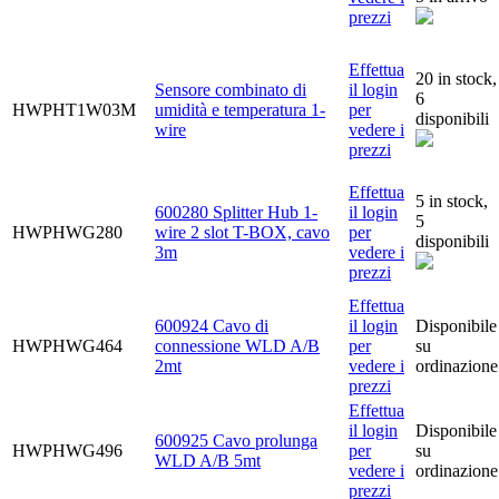
prezzi
Effettua
20 in stock,
Sensore combinato di
il login
6
HWPHT1W03M
umidità e temperatura 1-
per
disponibili
wire
vedere i
prezzi
Effettua
5 in stock,
600280 Splitter Hub 1-
il login
5
HWPHWG280
wire 2 slot T-BOX, cavo
per
disponibili
3m
vedere i
prezzi
Effettua
600924 Cavo di
il login
Disponibile
HWPHWG464
connessione WLD A/B
per
su
2mt
vedere i
ordinazione
prezzi
Effettua
il login
Disponibile
600925 Cavo prolunga
HWPHWG496
per
su
WLD A/B 5mt
vedere i
ordinazione
prezzi