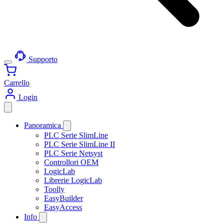
Supporto
Carrello
Login
Panoramica
PLC Serie SlimLine
PLC Serie SlimLine II
PLC Serie Netsyst
Controllori OEM
LogicLab
Librerie LogicLab
Toolly
EasyBuilder
EasyAccess
Info