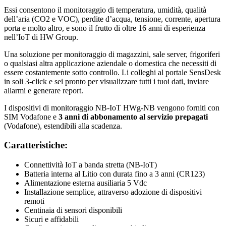
Essi consentono il monitoraggio di temperatura, umidità, qualità
dell’aria (CO2 e VOC), perdite d’acqua, tensione, corrente, apertura
porta e molto altro, e sono il frutto di oltre 16 anni di esperienza
nell’IoT di HW Group.
Una soluzione per monitoraggio di magazzini, sale server, frigoriferi
o qualsiasi altra applicazione aziendale o domestica che necessiti di
essere costantemente sotto controllo. Li colleghi al portale SensDesk
in soli 3-click e sei pronto per visualizzare tutti i tuoi dati, inviare
allarmi e generare report.
I dispositivi di monitoraggio NB-IoT HWg-NB vengono forniti con
SIM Vodafone e
3 anni di abbonamento al servizio prepagati
(Vodafone), estendibili alla scadenza.
Caratteristiche:
Connettività IoT a banda stretta (NB-IoT)
Batteria interna al Litio con durata fino a 3 anni (CR123)
Alimentazione esterna ausiliaria 5 Vdc
Installazione semplice, attraverso adozione di dispositivi
remoti
Centinaia di sensori disponibili
Sicuri e affidabili