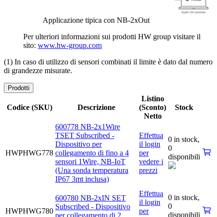
Applicazione tipica con NB-2xOut
Per ulteriori informazioni sui prodotti HW group visitare il
sito:
www.hw-group.com
(1) In caso di utilizzo di sensori combinati il limite è dato dal numero
di grandezze misurate.
Prodotti
Listino
Codice (SKU)
Descrizione
(Sconto)
Stock
Netto
600778 NB-2x1Wire
TSET Subscribed -
Effettua
0 in stock,
Dispositivo per
il login
0
HWPHWG778
collegamento di fino a 4
per
disponibili
sensori 1Wire, NB-IoT
vedere i
(Una sonda temperatura
prezzi
IP67 3mt inclusa)
Effettua
0 in stock,
600780 NB-2xIN SET
il login
0
Subscribed - Dispositivo
HWPHWG780
per
disponibili
per collegamento di 2