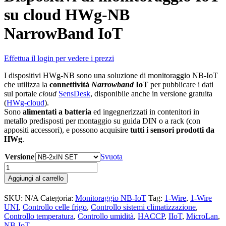
su cloud HWg-NB
NarrowBand IoT
Effettua il login per vedere i prezzi
I dispositivi HWg-NB sono una soluzione di monitoraggio NB-IoT
che utilizza la
connettività
Narrowband
IoT
per pubblicare i dati
sul portale
cloud
SensDesk
, disponibile anche in versione gratuita
(
HWg-cloud
).
Sono
alimentati a batteria
ed ingegnerizzati in contenitori in
metallo predisposti per montaggio su guida DIN o a rack (con
appositi accessori), e possono acquisire
tutti i sensori prodotti da
HWg
.
Versione
Svuota
Dispositivi
di
Aggiungi al carrello
monitoraggio
IoT
SKU:
N/A
Categoria:
Monitoraggio NB-IoT
Tag:
1-Wire
,
1-Wire
su
UNI
,
Controllo celle frigo
,
Controllo sistemi climatizzazione
,
cloud
Controllo temperatura
,
Controllo umidità
,
HACCP
,
IIoT
,
MicroLan
,
HWg-
NB-IoT