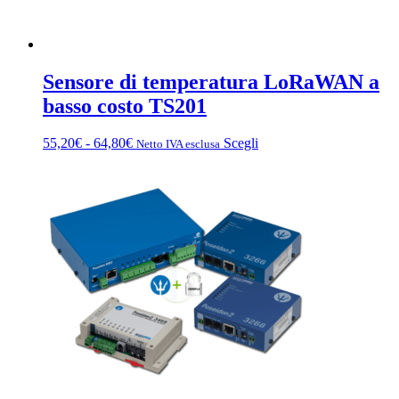
Sensore di temperatura LoRaWAN a
basso costo TS201
Fascia
Questo
55,20
€
-
64,80
€
Scegli
Netto IVA esclusa
di
prodotto
prezzo:
ha
da
più
55,20€
varianti.
a
Le
64,80€
opzioni
possono
essere
scelte
nella
pagina
del
prodotto