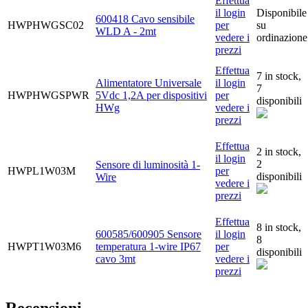
Effettua
il login
Disponibile
600418 Cavo sensibile
HWPHWGSC02
per
su
WLD A - 2mt
vedere i
ordinazione
prezzi
Effettua
7 in stock,
Alimentatore Universale
il login
7
HWPHWGSPWR
5Vdc 1,2A per dispositivi
per
disponibili
HWg
vedere i
prezzi
Effettua
2 in stock,
il login
2
Sensore di luminosità 1-
HWPL1W03M
per
disponibili
Wire
vedere i
prezzi
Effettua
8 in stock,
600585/600905 Sensore
il login
8
HWPT1W03M6
temperatura 1-wire IP67
per
disponibili
cavo 3mt
vedere i
prezzi
Recensioni