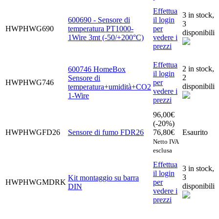
Effettua
3 in stock,
600690 - Sensore di
il login
3
HWPHWG690
temperatura PT1000-
per
disponibili
1Wire 3mt (-50/+200°C)
vedere i
prezzi
Effettua
2 in stock,
600746 HomeBox
il login
2
Sensore di
HWPHWG746
per
disponibili
temperatura+umidità+CO2
vedere i
1-Wire
prezzi
96,00
€
(-20%)
HWPHWGFD26
Sensore di fumo FDR26
76,80
€
Esaurito
Netto IVA
esclusa
Effettua
3 in stock,
il login
3
Kit montaggio su barra
HWPHWGMDRK
per
disponibili
DIN
vedere i
prezzi