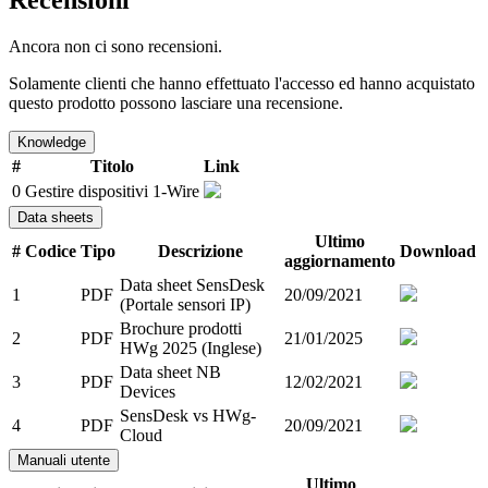
Ancora non ci sono recensioni.
Solamente clienti che hanno effettuato l'accesso ed hanno acquistato
questo prodotto possono lasciare una recensione.
Knowledge
#
Titolo
Link
0
Gestire dispositivi 1-Wire
Data sheets
Ultimo
#
Codice
Tipo
Descrizione
Download
aggiornamento
Data sheet SensDesk
1
PDF
20/09/2021
(Portale sensori IP)
Brochure prodotti
2
PDF
21/01/2025
HWg 2025 (Inglese)
Data sheet NB
3
PDF
12/02/2021
Devices
SensDesk vs HWg-
4
PDF
20/09/2021
Cloud
Manuali utente
Ultimo