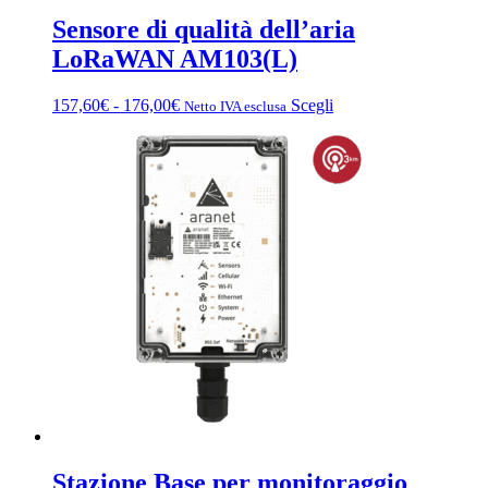
Sensore di qualità dell’aria
LoRaWAN AM103(L)
Fascia
Questo
157,60
€
-
176,00
€
Scegli
Netto IVA esclusa
di
prodotto
prezzo:
ha
da
più
157,60€
varianti.
a
Le
176,00€
opzioni
possono
essere
scelte
nella
pagina
del
prodotto
Stazione Base per monitoraggio