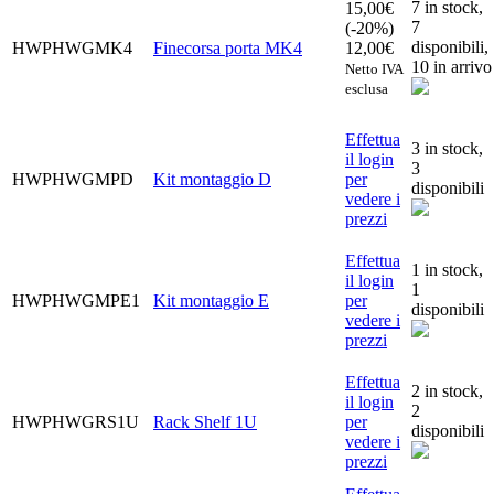
7 in stock,
15,00
€
7
(-20%)
disponibili
,
HWPHWGMK4
Finecorsa porta MK4
12,00
€
10 in arrivo
Netto IVA
esclusa
Effettua
3 in stock,
il login
3
HWPHWGMPD
Kit montaggio D
per
disponibili
vedere i
prezzi
Effettua
1 in stock,
il login
1
HWPHWGMPE1
Kit montaggio E
per
disponibili
vedere i
prezzi
Effettua
2 in stock,
il login
2
HWPHWGRS1U
Rack Shelf 1U
per
disponibili
vedere i
prezzi