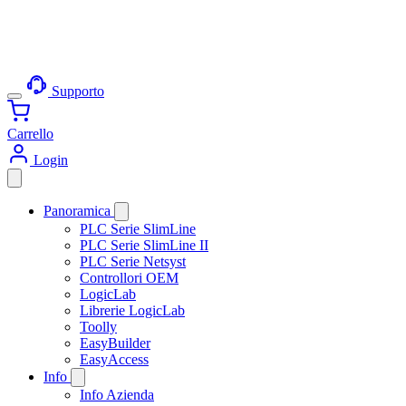
Supporto
Carrello
Login
Panoramica
PLC Serie SlimLine
PLC Serie SlimLine II
PLC Serie Netsyst
Controllori OEM
LogicLab
Librerie LogicLab
Toolly
EasyBuilder
EasyAccess
Info
Info Azienda