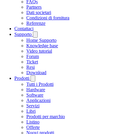
FAQs
Partners
Dati societari
Condizioni di fornitura
Referenze
Contattaci
Supporto
Home Supporto
Knowledge base
Video tutorial
Forum
Ticket
Resi
Download
Prodotti
Tutti i Prodotti
Hardware
Software
Applicazioni
Servizi
Libri
Prodotti per marchio
Listino
Offerte
Nuovi prodotti