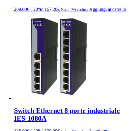
209,00
€
(-20%)
167,20
€
Aggiungi al carrello
Netto IVA esclusa
Switch Ethernet 8 porte industriale
IES-1080A
135,00
€
(-20%)
108,00
€
Leggi tutto