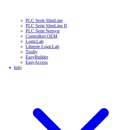
PLC Serie SlimLine
PLC Serie SlimLine II
PLC Serie Netsyst
Controllori OEM
LogicLab
Librerie LogicLab
Toolly
EasyBuilder
EasyAccess
Info