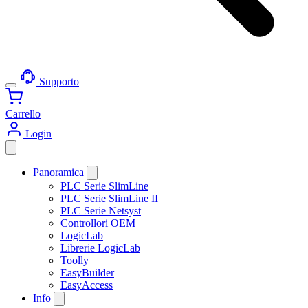
Supporto
Carrello
Login
Panoramica
PLC Serie SlimLine
PLC Serie SlimLine II
PLC Serie Netsyst
Controllori OEM
LogicLab
Librerie LogicLab
Toolly
EasyBuilder
EasyAccess
Info