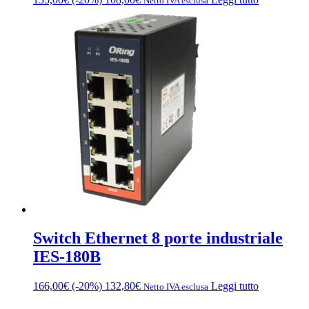
Netto IVA esclusa
Switch Ethernet 8 porte industriale
IES-180B
166,00
€
(-20%)
132,80
€
Leggi tutto
Netto IVA esclusa