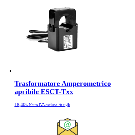
90,40€
varianti.
a
Le
114,40€
opzioni
possono
essere
scelte
nella
pagina
del
prodotto
Trasformatore Amperometrico
apribile ESCT-Txx
Questo
18,40
€
Scegli
Netto IVA esclusa
prodotto
ha
più
varianti.
Le