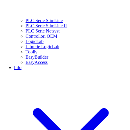
PLC Serie SlimLine
PLC Serie SlimLine II
PLC Serie Netsyst
Controllori OEM
LogicLab
Librerie LogicLab
Toolly
EasyBuilder
EasyAccess
Info