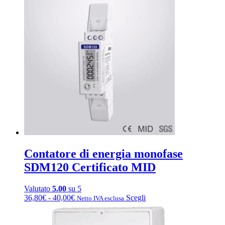
da
più
108,80€
varianti.
a
Le
216,00€
opzioni
possono
essere
scelte
nella
pagina
del
prodotto
Contatore di energia monofase
SDM120 Certificato MID
Valutato
5.00
su 5
Fascia
Questo
36,80
€
-
40,00
€
Scegli
Netto IVA esclusa
di
prodotto
prezzo:
ha
da
più