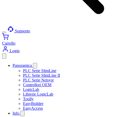
Supporto
Carrello
Login
Panoramica
PLC Serie SlimLine
PLC Serie SlimLine II
PLC Serie Netsyst
Controllori OEM
LogicLab
Librerie LogicLab
Toolly
EasyBuilder
EasyAccess
Info