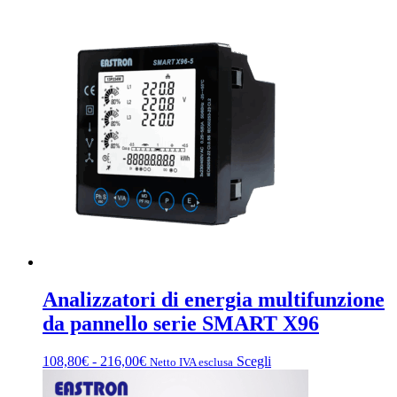
Analizzatori di energia multifunzione
da pannello serie SMART X96
Fascia
Questo
108,80
€
-
216,00
€
Scegli
Netto IVA esclusa
di
prodotto
prezzo:
ha