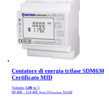
36,80€
varianti.
a
Le
40,00€
opzioni
possono
essere
scelte
nella
pagina
del
prodotto
Contatore di energia trifase SDM630
Certificato MID
Valutato
5.00
su 5
Fascia
Questo
90,40
€
-
114,40
€
Scegli
Netto IVA esclusa
di
prodotto
prezzo:
ha
da
più