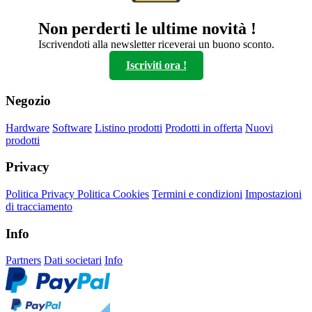
opzioni
possono
Non perderti le ultime novità !
essere
scelte
Iscrivendoti alla newsletter riceverai un buono sconto.
nella
Iscriviti ora !
pagina
del
prodotto
Negozio
Hardware
Software
Listino prodotti
Prodotti in offerta
Nuovi
prodotti
Privacy
Politica Privacy
Politica Cookies
Termini e condizioni
Impostazioni
di tracciamento
Info
Partners
Dati societari
Info