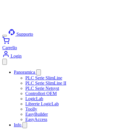
Supporto
Carrello
Login
Panoramica
PLC Serie SlimLine
PLC Serie SlimLine II
PLC Serie Netsyst
Controllori OEM
LogicLab
Librerie LogicLab
Toolly
EasyBuilder
EasyAccess
Info