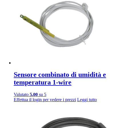
a
Le
23,20€
opzioni
possono
essere
scelte
nella
pagina
del
prodotto
Sensore combinato di umidità e
temperatura 1-wire
Valutato
5.00
su 5
Effettua il login per vedere i prezzi
Leggi tutto