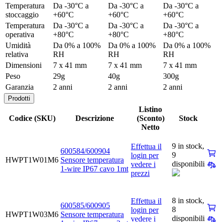
Temperatura
Da -30°C a
Da -30°C a
Da -30°C a
stoccaggio
+60°C
+60°C
+60°C
Temperatura
Da -30°C a
Da -30°C a
Da -30°C a
operativa
+80°C
+80°C
+80°C
Umidità
Da 0% a 100%
Da 0% a 100%
Da 0% a 100%
relativa
RH
RH
RH
Dimensioni
7 x 41 mm
7 x 41 mm
7 x 41 mm
Peso
29g
40g
300g
Garanzia
2 anni
2 anni
2 anni
Prodotti
Listino
Codice (SKU)
Descrizione
(Sconto)
Stock
Netto
9 in stock,
Effettua il
600584/600904
9
login per
HWPT1W01M6
Sensore temperatura
disponibili
vedere i
1-wire IP67 cavo 1mt
prezzi
8 in stock,
Effettua il
600585/600905
8
login per
HWPT1W03M6
Sensore temperatura
disponibili
vedere i