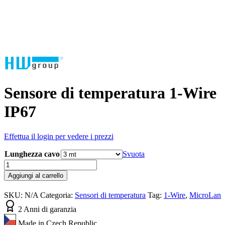
Sensore di temperatura 1-Wire
IP67
Effettua il login per vedere i prezzi
Lunghezza cavo
Svuota
Sensore
di
Aggiungi al carrello
temperatura
1-
SKU:
N/A
Categoria:
Sensori di temperatura
Tag:
1-Wire
,
MicroLan
Wire
IP67
2 Anni di garanzia
quantità
Made in Czech Republic