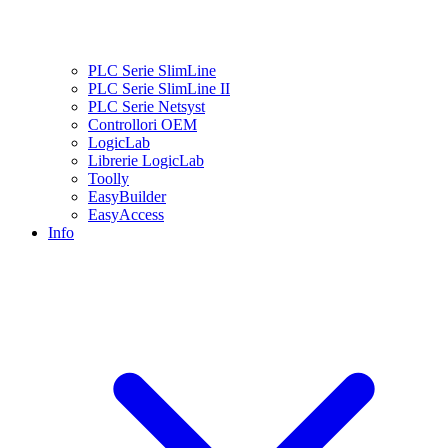
PLC Serie SlimLine
PLC Serie SlimLine II
PLC Serie Netsyst
Controllori OEM
LogicLab
Librerie LogicLab
Toolly
EasyBuilder
EasyAccess
Info