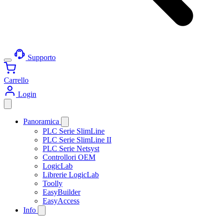
Supporto
Carrello
Login
Panoramica
PLC Serie SlimLine
PLC Serie SlimLine II
PLC Serie Netsyst
Controllori OEM
LogicLab
Librerie LogicLab
Toolly
EasyBuilder
EasyAccess
Info