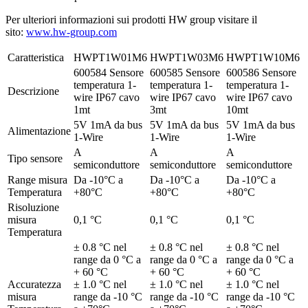
Per ulteriori informazioni sui prodotti HW group visitare il
sito:
www.hw-group.com
Caratteristica
HWPT1W01M6
HWPT1W03M6
HWPT1W10M6
600584 Sensore
600585 Sensore
600586 Sensore
temperatura 1-
temperatura 1-
temperatura 1-
Descrizione
wire IP67 cavo
wire IP67 cavo
wire IP67 cavo
1mt
3mt
10mt
5V 1mA da bus
5V 1mA da bus
5V 1mA da bus
Alimentazione
1-Wire
1-Wire
1-Wire
A
A
A
Tipo sensore
semiconduttore
semiconduttore
semiconduttore
Range misura
Da -10°C a
Da -10°C a
Da -10°C a
Temperatura
+80°C
+80°C
+80°C
Risoluzione
misura
0,1 °C
0,1 °C
0,1 °C
Temperatura
± 0.8 °C nel
± 0.8 °C nel
± 0.8 °C nel
range da 0 °C a
range da 0 °C a
range da 0 °C a
+ 60 °C
+ 60 °C
+ 60 °C
Accuratezza
± 1.0 °C nel
± 1.0 °C nel
± 1.0 °C nel
misura
range da -10 °C
range da -10 °C
range da -10 °C