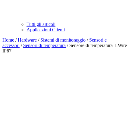
Tutti gli articoli
Applicazioni Clienti
Home
/
Hardware
/
Sistemi di monitoraggio
/
Sensori e
accessori
/
Sensori di temperatura
/ Sensore di temperatura 1-Wire
IP67