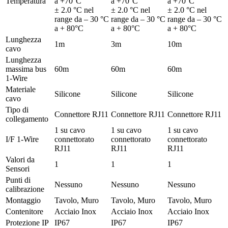
Temperatura
a +70°C
a +70°C
a +70°C
± 2.0 °C nel
± 2.0 °C nel
± 2.0 °C nel
range da – 30 °C
range da – 30 °C
range da – 30 °C
a + 80°C
a + 80°C
a + 80°C
Lunghezza
1m
3m
10m
cavo
Lunghezza
massima bus
60m
60m
60m
1-Wire
Materiale
Silicone
Silicone
Silicone
cavo
Tipo di
Connettore RJ11
Connettore RJ11
Connettore RJ11
collegamento
1 su cavo
1 su cavo
1 su cavo
I/F 1-Wire
connettorato
connettorato
connettorato
RJ11
RJ11
RJ11
Valori da
1
1
1
Sensori
Punti di
Nessuno
Nessuno
Nessuno
calibrazione
Montaggio
Tavolo, Muro
Tavolo, Muro
Tavolo, Muro
Contenitore
Acciaio Inox
Acciaio Inox
Acciaio Inox
Protezione IP
IP67
IP67
IP67