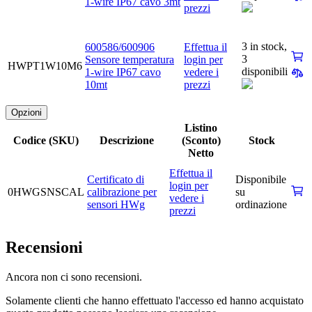
1-wire IP67 cavo 3mt
prezzi
3 in stock,
600586/600906
Effettua il
3
Sensore temperatura
login per
HWPT1W10M6
disponibili
1-wire IP67 cavo
vedere i
10mt
prezzi
Opzioni
Listino
Codice (SKU)
Descrizione
(Sconto)
Stock
Netto
Effettua il
Certificato di
Disponibile
login per
0HWGSNSCAL
calibrazione per
su
vedere i
sensori HWg
ordinazione
prezzi
Recensioni
Ancora non ci sono recensioni.
Solamente clienti che hanno effettuato l'accesso ed hanno acquistato