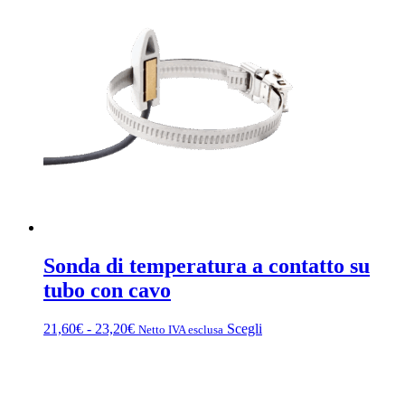
Sonda di temperatura a contatto su
tubo con cavo
Fascia
Questo
21,60
€
-
23,20
€
Scegli
Netto IVA esclusa
di
prodotto
prezzo:
ha
da
più
21,60€
varianti.