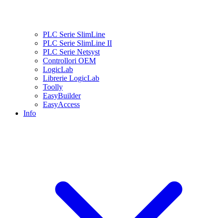
PLC Serie SlimLine
PLC Serie SlimLine II
PLC Serie Netsyst
Controllori OEM
LogicLab
Librerie LogicLab
Toolly
EasyBuilder
EasyAccess
Info