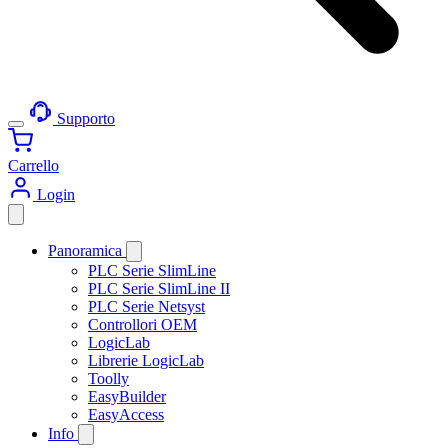
Supporto
Carrello
Login
Panoramica
PLC Serie SlimLine
PLC Serie SlimLine II
PLC Serie Netsyst
Controllori OEM
LogicLab
Librerie LogicLab
Toolly
EasyBuilder
EasyAccess
Info