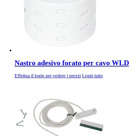
Nastro adesivo forato per cavo WLD
Effettua il login per vedere i prezzi
Leggi tutto