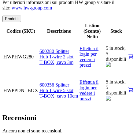
Per ulteriori informazioni sui prodotti HW group visitare il
sito:
www.hw-group.com
Prodotti
Listino
Codice (SKU)
Descrizione
(Sconto)
Stock
Netto
5 in stock,
Effettua il
600280 Splitter
5
login per
HWPHWG280
Hub 1-wire 2 slot
disponibili
vedere i
T-BOX, cavo 3m
prezzi
5 in stock,
Effettua il
600356 Splitter
5
login per
HWPPDNTBOX
Hub 1-wire 5 slot
disponibili
vedere i
T-BOX, cavo 10cm
prezzi
Recensioni
Ancora non ci sono recensioni.