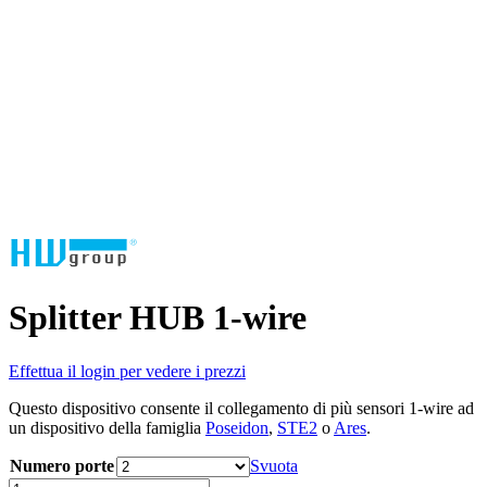
Splitter HUB 1-wire
Effettua il login per vedere i prezzi
Questo dispositivo consente il collegamento di più sensori 1-wire ad
un dispositivo della famiglia
Poseidon
,
STE2
o
Ares
.
Numero porte
Svuota
Splitter