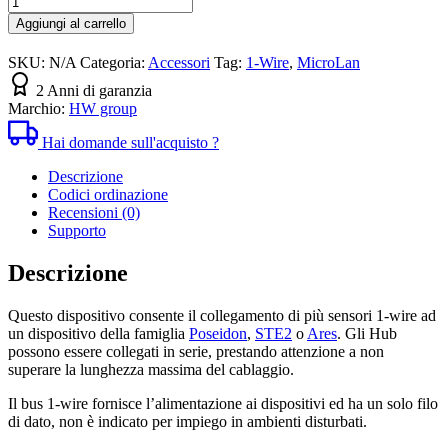
HUB
Aggiungi al carrello
1-
wire
SKU:
N/A
Categoria:
Accessori
Tag:
1-Wire
,
MicroLan
quantità
2 Anni di garanzia
Marchio:
HW group
Hai domande sull'acquisto ?
Descrizione
Codici ordinazione
Recensioni (0)
Supporto
Descrizione
Questo dispositivo consente il collegamento di più sensori 1-wire ad
un dispositivo della famiglia
Poseidon
,
STE2
o
Ares
. Gli Hub
possono essere collegati in serie, prestando attenzione a non
superare la lunghezza massima del cablaggio.
Il bus 1-wire fornisce l’alimentazione ai dispositivi ed ha un solo filo
di dato, non è indicato per impiego in ambienti disturbati.