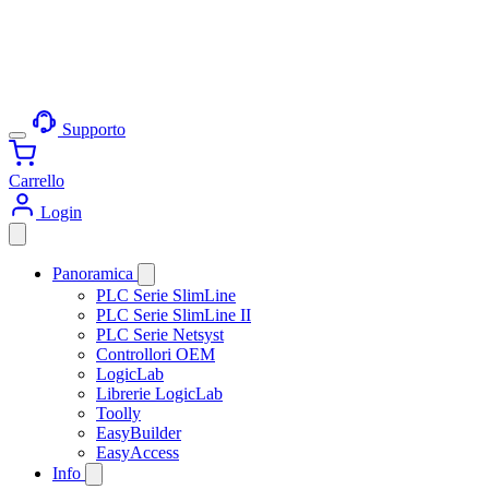
Supporto
Carrello
Login
Panoramica
PLC Serie SlimLine
PLC Serie SlimLine II
PLC Serie Netsyst
Controllori OEM
LogicLab
Librerie LogicLab
Toolly
EasyBuilder
EasyAccess
Info