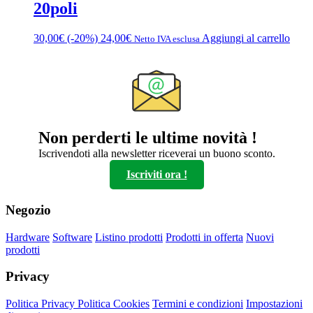
20poli
30,00
€
(-20%)
24,00
€
Aggiungi al carrello
Netto IVA esclusa
Non perderti le ultime novità !
Iscrivendoti alla newsletter riceverai un buono sconto.
Iscriviti ora !
Negozio
Hardware
Software
Listino prodotti
Prodotti in offerta
Nuovi
prodotti
Privacy
Politica Privacy
Politica Cookies
Termini e condizioni
Impostazioni