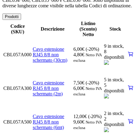
CBL054*000, CBL055*000 e CBL056*000. Sono disponibili in
diverse lunghezze come visibile nella tabella Codici di ordinazione.
Prodotti
Listino
Codice
Descrizione
(Sconto)
Stock
(SKU)
Netto
9 in stock,
Cavo estensione
6,00
€
(-20%)
8
CBL057A000
RJ45 8/8 non
4,80
€
Netto IVA
disponibili
schermato (30cm)
esclusa
5 in stock,
Cavo estensione
7,50
€
(-20%)
5
CBL057A300
RJ45 8/8 non
6,00
€
Netto IVA
disponibili
schermato (2m)
esclusa
2 in stock,
Cavo estensione
12,00
€
(-20%)
2
CBL057A500
RJ45 8/8 non
9,60
€
Netto IVA
disponibili
schermato (6mt)
esclusa