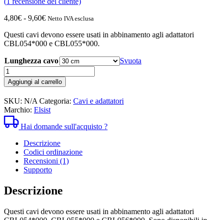
(
1
recensione del cliente)
Fascia
4,80
€
-
9,60
€
Netto IVA esclusa
di
Questi cavi devono essere usati in abbinamento agli adattatori
prezzo:
CBL054*000 e CBL055*000.
da
4,80€
Lunghezza cavo
Svuota
a
Cavo
9,60€
RJ45
Aggiungi al carrello
8/8
non
SKU:
N/A
Categoria:
Cavi e adattatori
schermato
Marchio:
Elsist
quantità
Hai domande sull'acquisto ?
Descrizione
Codici ordinazione
Recensioni (1)
Supporto
Descrizione
Questi cavi devono essere usati in abbinamento agli adattatori