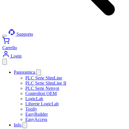
Supporto
Carrello
Login
Panoramica
PLC Serie SlimLine
PLC Serie SlimLine II
PLC Serie Netsyst
Controllori OEM
LogicLab
Librerie LogicLab
Toolly
EasyBuilder
EasyAccess
Info