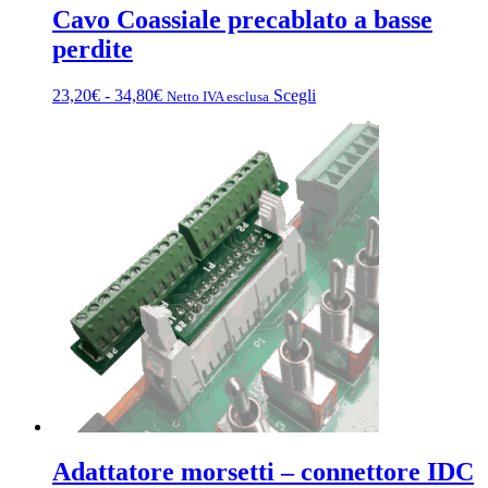
Cavo Coassiale precablato a basse
perdite
Fascia
Questo
23,20
€
-
34,80
€
Scegli
Netto IVA esclusa
di
prodotto
prezzo:
ha
da
più
23,20€
varianti.
a
Le
34,80€
opzioni
possono
essere
scelte
nella
pagina
del
prodotto
Adattatore morsetti – connettore IDC