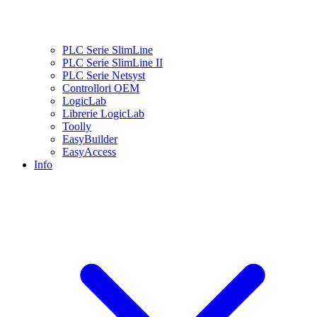
PLC Serie SlimLine
PLC Serie SlimLine II
PLC Serie Netsyst
Controllori OEM
LogicLab
Librerie LogicLab
Toolly
EasyBuilder
EasyAccess
Info