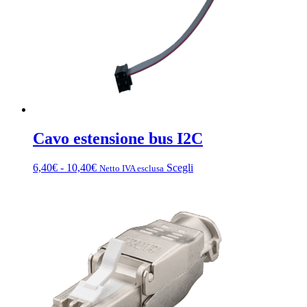
Cavo estensione bus I2C
Fascia
Questo
6,40
€
-
10,40
€
Scegli
Netto IVA esclusa
di
prodotto
prezzo:
ha
da
più
6,40€
varianti.
a
Le
10,40€
opzioni
possono
essere
scelte
nella
pagina