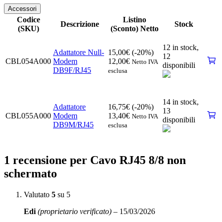
Accessori
Codice
Listino
Descrizione
Stock
(SKU)
(Sconto) Netto
12 in stock,
Adattatore Null-
15,00
€
(-20%)
12
CBL054A000
Modem
12,00
€
Netto IVA
disponibili
DB9F/RJ45
esclusa
14 in stock,
Adattatore
16,75
€
(-20%)
13
CBL055A000
Modem
13,40
€
Netto IVA
disponibili
DB9M/RJ45
esclusa
1 recensione per
Cavo RJ45 8/8 non
schermato
Valutato
5
su 5
Edi
(proprietario verificato)
–
15/03/2026