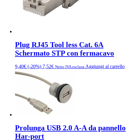
del
prodotto
Plug RJ45 Tool less Cat. 6A
Schermato STP con fermacavo
9,40
€
(-20%)
7,52
€
Aggiungi al carrello
Netto IVA esclusa
Prolunga USB 2.0 A-A da pannello
Har-port