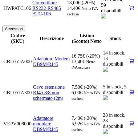
Convertitore
18,00
€
(-20%)
59
HWPATC106
RS232-RS485
14,40
€
Netto IVA
disponibili
ATC-106
esclusa
Accessori
Codice
Listino
Descrizione
Stock
(SKU)
(Sconto) Netto
14 in stock,
16,75
€
(-20%)
13
Adattatore Modem
CBL055A000
13,40
€
Netto
disponibili
DB9M/RJ45
IVA esclusa
5 in stock,
5
Cavo estensione
7,50
€
(-20%)
disponibili
CBL057A300
RJ45 8/8 non
6,00
€
Netto IVA
schermato (2m)
esclusa
28 in stock,
Adattatore
7,40
€
(-20%)
28
VEPV008000
modulare
5,92
€
Netto IVA
disponibili
DB9M/RJ45
esclusa