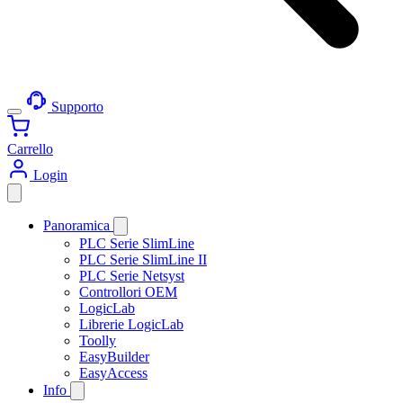
Supporto
Carrello
Login
Panoramica
PLC Serie SlimLine
PLC Serie SlimLine II
PLC Serie Netsyst
Controllori OEM
LogicLab
Librerie LogicLab
Toolly
EasyBuilder
EasyAccess
Info