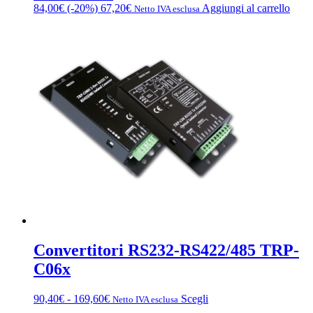
84,00
€
(-20%)
67,20
€
Aggiungi al carrello
Netto IVA esclusa
Convertitori RS232-RS422/485 TRP-
C06x
Fascia
Questo
90,40
€
-
169,60
€
Scegli
Netto IVA esclusa
di
prodotto