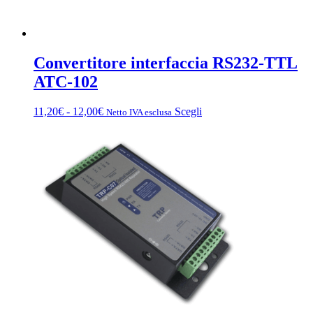
Convertitore interfaccia RS232-TTL
ATC-102
Fascia
Questo
11,20
€
-
12,00
€
Scegli
Netto IVA esclusa
di
prodotto
prezzo:
ha
da
più
11,20€
varianti.
a
Le
12,00€
opzioni
possono
essere
scelte
nella
pagina
del
prodotto