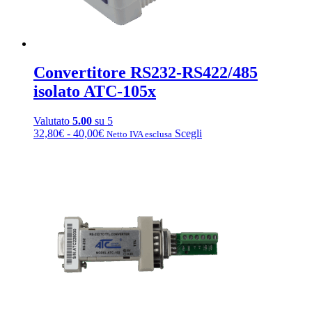
Convertitore RS232-RS422/485
isolato ATC-105x
Valutato
5.00
su 5
Fascia
Questo
32,80
€
-
40,00
€
Scegli
Netto IVA esclusa
di
prodotto
prezzo:
ha
da
più
32,80€
varianti.
a
Le
40,00€
opzioni
possono
essere
scelte
nella
pagina
del
prodotto