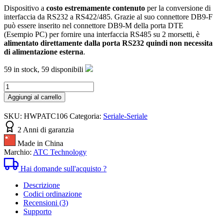
Dispositivo a
costo estremamente contenuto
per la conversione di
interfaccia da RS232 a RS422/485. Grazie al suo connettore DB9-F
può essere inserito nel connettore DB9-M della porta DTE
(Esempio PC) per fornire una interfaccia RS485 su 2 morsetti, è
alimentato direttamente dalla porta RS232 quindi non necessita
di alimentazione esterna
.
59 in stock,
59 disponibili
Convertitore
RS232-
Aggiungi al carrello
RS485
ATC-
SKU:
HWPATC106
Categoria:
Seriale-Seriale
106
quantità
2 Anni di garanzia
Made in China
Marchio:
ATC Technology
Hai domande sull'acquisto ?
Descrizione
Codici ordinazione
Recensioni (3)
Supporto