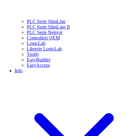
PLC Serie SlimLine
PLC Serie SlimLine II
PLC Serie Netsyst
Controllori OEM
LogicLab
Librerie LogicLab
Toolly
EasyBuilder
EasyAccess
Info