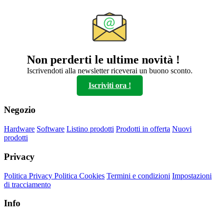
prezzo:
ha
da
più
90,40€
varianti.
a
Le
169,60€
opzioni
possono
Non perderti le ultime novità !
essere
scelte
Iscrivendoti alla newsletter riceverai un buono sconto.
nella
Iscriviti ora !
pagina
del
prodotto
Negozio
Hardware
Software
Listino prodotti
Prodotti in offerta
Nuovi
prodotti
Privacy
Politica Privacy
Politica Cookies
Termini e condizioni
Impostazioni
di tracciamento
Info