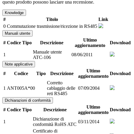
questo prodotto possono lasciare una recensione.
Knowledge
#
Titolo
Link
0
Commutazione trasmissione/ricezione in RS485
Manuali utente
Ultimo
#
Codice
Tipo
Descrizione
Download
aggiornamento
Manuale utente
1
08/06/2011
ATC-106
Note applicative
Ultimo
#
Codice
Tipo
Descrizione
Download
aggiornamento
Corretto
1
ANT005A*00
cablaggio delle
07/09/2004
reti RS485
Dichiarazioni di conformità
Ultimo
#
Codice
Tipo
Descrizione
Download
aggiornamento
Dichiarazione di
1
03/11/2014
conformità RoHS ATC
Certificato di