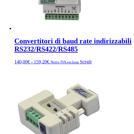
Convertitori di baud rate indirizzabili
RS232/RS422/RS485
Fascia
Questo
140,00
€
-
159,20
€
Scegli
Netto IVA esclusa
di
prodotto
prezzo:
ha
da
più
140,00€
varianti.
a
Le
159,20€
opzioni
possono
essere
scelte
nella
pagina
del
prodotto