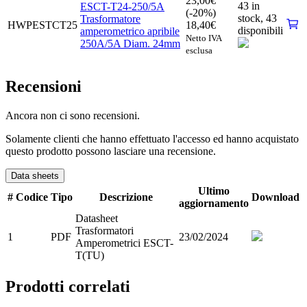
23,00
€
43 in
ESCT-T24-250/5A
(-20%)
stock,
43
Trasformatore
HWPESTCT25
18,40
€
disponibili
amperometrico apribile
Netto IVA
250A/5A Diam. 24mm
esclusa
Recensioni
Ancora non ci sono recensioni.
Solamente clienti che hanno effettuato l'accesso ed hanno acquistato
questo prodotto possono lasciare una recensione.
Data sheets
Ultimo
#
Codice
Tipo
Descrizione
Download
aggiornamento
Datasheet
Trasformatori
1
PDF
23/02/2024
Amperometrici ESCT-
T(TU)
Prodotti correlati