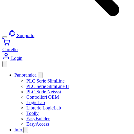
Supporto
Carrello
Login
Panoramica
PLC Serie SlimLine
PLC Serie SlimLine II
PLC Serie Netsyst
Controllori OEM
LogicLab
Librerie LogicLab
Toolly
EasyBuilder
EasyAccess
Info