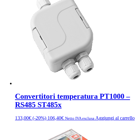
più
varianti.
Le
opzioni
possono
essere
scelte
nella
pagina
del
prodotto
Convertitori temperatura PT1000 –
RS485 ST485x
133,00
€
(-20%)
106,40
€
Aggiungi al carrello
Netto IVA esclusa