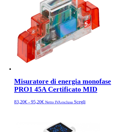
Misuratore di energia monofase
PRO1 45A Certificato MID
Fascia
Questo
83,20
€
-
95,20
€
Scegli
Netto IVA esclusa
di
prodotto
prezzo:
ha
da
più
83,20€
varianti.
a
Le