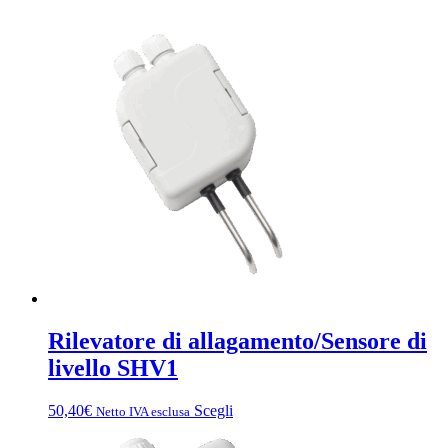
Rilevatore di allagamento/Sensore di
livello SHV1
Questo
50,40
€
Scegli
Netto IVA esclusa
prodotto
ha