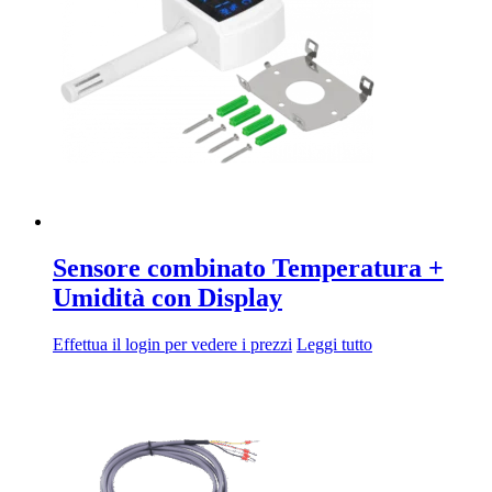
95,20€
opzioni
possono
essere
scelte
nella
pagina
del
prodotto
Sensore combinato Temperatura +
Umidità con Display
Effettua il login per vedere i prezzi
Leggi tutto