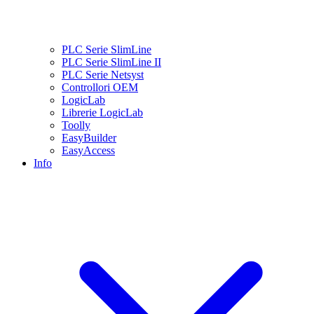
PLC Serie SlimLine
PLC Serie SlimLine II
PLC Serie Netsyst
Controllori OEM
LogicLab
Librerie LogicLab
Toolly
EasyBuilder
EasyAccess
Info