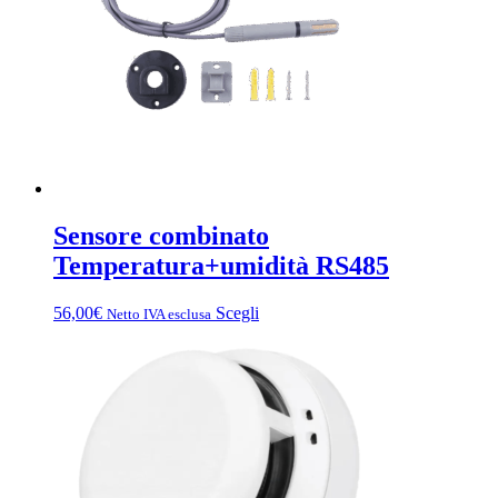
Sensore combinato
Temperatura+umidità RS485
Questo
56,00
€
Scegli
Netto IVA esclusa
prodotto
ha
più
varianti.
Le
opzioni
possono
essere
scelte