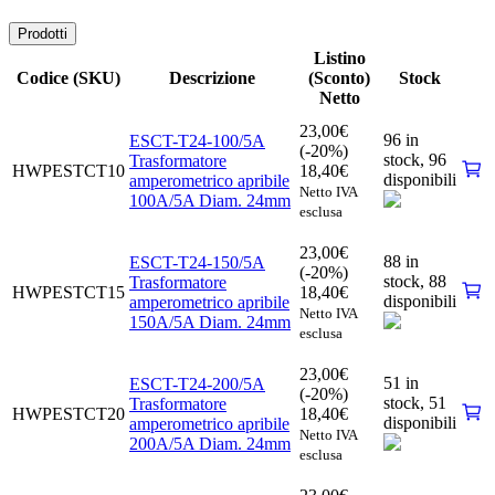
Prodotti
Listino
Codice (SKU)
Descrizione
(Sconto)
Stock
Netto
23,00
€
96 in
ESCT-T24-100/5A
(-20%)
stock,
96
Trasformatore
HWPESTCT10
18,40
€
disponibili
amperometrico apribile
Netto IVA
100A/5A Diam. 24mm
esclusa
23,00
€
88 in
ESCT-T24-150/5A
(-20%)
stock,
88
Trasformatore
HWPESTCT15
18,40
€
disponibili
amperometrico apribile
Netto IVA
150A/5A Diam. 24mm
esclusa
23,00
€
51 in
ESCT-T24-200/5A
(-20%)
stock,
51
Trasformatore
HWPESTCT20
18,40
€
disponibili
amperometrico apribile
Netto IVA
200A/5A Diam. 24mm
esclusa