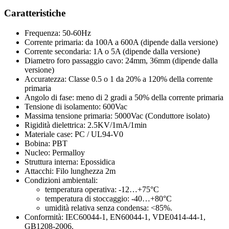
Caratteristiche
Frequenza: 50-60Hz
Corrente primaria: da 100A a 600A (dipende dalla versione)
Corrente secondaria: 1A o 5A (dipende dalla versione)
Diametro foro passaggio cavo: 24mm, 36mm (dipende dalla
versione)
Accuratezza: Classe 0.5 o 1 da 20% a 120% della corrente
primaria
Angolo di fase: meno di 2 gradi a 50% della corrente primaria
Tensione di isolamento: 600Vac
Massima tensione primaria: 5000Vac (Conduttore isolato)
Rigidità dielettrica: 2.5KV/1mA/1min
Materiale case: PC / UL94-V0
Bobina: PBT
Nucleo: Permalloy
Struttura interna: Epossidica
Attacchi: Filo lunghezza 2m
Condizioni ambientali:
temperatura operativa: -12…+75°C
temperatura di stoccaggio: -40…+80°C
umidità relativa senza condensa: <85%.
Conformità: IEC60044-1, EN60044-1, VDE0414-44-1,
GB1208-2006.