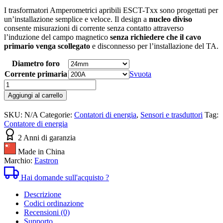
I trasformatori Amperometrici apribili ESCT-Txx sono progettati per
un’installazione semplice e veloce. Il design a
nucleo diviso
consente misurazioni di corrente senza contatto attraverso
l’induzione del campo magnetico
senza richiedere che il cavo
primario venga scollegato
e disconnesso per l’installazione del TA.
Diametro foro
Corrente primaria
Svuota
Trasformatore
Amperometrico
Aggiungi al carrello
apribile
ESCT-
SKU:
N/A
Categorie:
Contatori di energia
,
Sensori e trasduttori
Tag:
Txx
Contatore di energia
quantità
2 Anni di garanzia
Made in China
Marchio:
Eastron
Hai domande sull'acquisto ?
Descrizione
Codici ordinazione
Recensioni (0)
Supporto