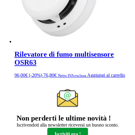
nella
pagina
del
prodotto
Rilevatore di fumo multisensore
OSR63
96,00
€
(-20%)
76,80
€
Aggiungi al carrello
Netto IVA esclusa
Non perderti le ultime novità !
Iscrivendoti alla newsletter riceverai un buono sconto.
Iscriviti ora !