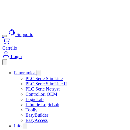
Supporto
Carrello
Login
Panoramica
PLC Serie SlimLine
PLC Serie SlimLine II
PLC Serie Netsyst
Controllori OEM
LogicLab
Librerie LogicLab
Toolly
EasyBuilder
EasyAccess
Info