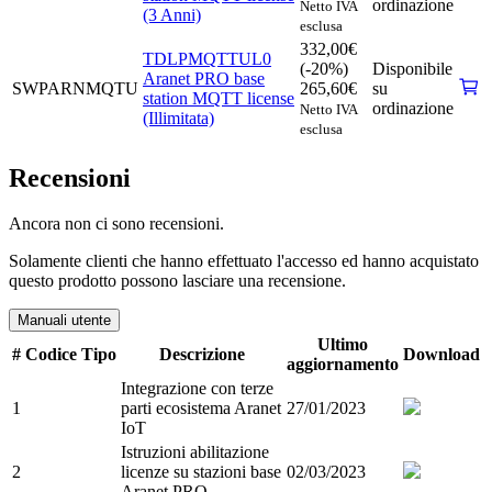
ordinazione
Netto IVA
(3 Anni)
esclusa
332,00
€
TDLPMQTTUL0
(-20%)
Disponibile
Aranet PRO base
SWPARNMQTU
265,60
€
su
station MQTT license
ordinazione
Netto IVA
(Illimitata)
esclusa
Recensioni
Ancora non ci sono recensioni.
Solamente clienti che hanno effettuato l'accesso ed hanno acquistato
questo prodotto possono lasciare una recensione.
Manuali utente
Ultimo
#
Codice
Tipo
Descrizione
Download
aggiornamento
Integrazione con terze
1
parti ecosistema Aranet
27/01/2023
IoT
Istruzioni abilitazione
2
licenze su stazioni base
02/03/2023
Aranet PRO