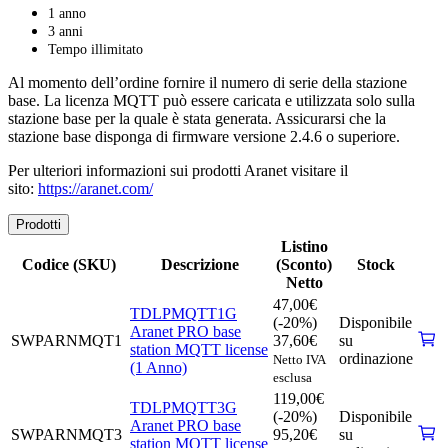
1 anno
3 anni
Tempo illimitato
Al momento dell’ordine fornire il numero di serie della stazione
base. La licenza MQTT può essere caricata e utilizzata solo sulla
stazione base per la quale è stata generata. Assicurarsi che la
stazione base disponga di firmware versione 2.4.6 o superiore.
Per ulteriori informazioni sui prodotti Aranet visitare il
sito:
https://aranet.com/
Prodotti
Listino
Codice (SKU)
Descrizione
(Sconto)
Stock
Netto
47,00
€
TDLPMQTT1G
(-20%)
Disponibile
Aranet PRO base
SWPARNMQT1
37,60
€
su
station MQTT license
ordinazione
Netto IVA
(1 Anno)
esclusa
119,00
€
TDLPMQTT3G
(-20%)
Disponibile
Aranet PRO base
SWPARNMQT3
95,20
€
su
station MQTT license