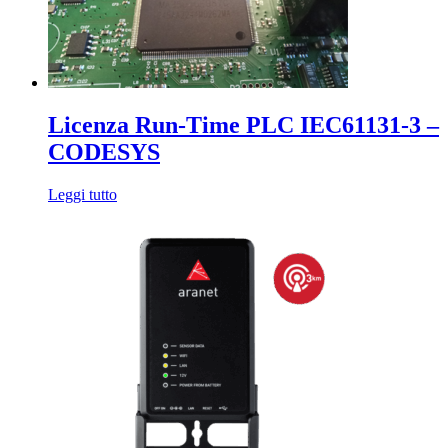
280,80€
opzioni
possono
essere
scelte
nella
pagina
Licenza Run-Time PLC IEC61131-3 –
del
prodotto
CODESYS
Leggi tutto