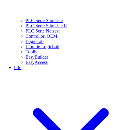
PLC Serie SlimLine
PLC Serie SlimLine II
PLC Serie Netsyst
Controllori OEM
LogicLab
Librerie LogicLab
Toolly
EasyBuilder
EasyAccess
Info