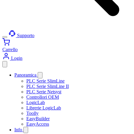
Supporto
Carrello
Login
Panoramica
PLC Serie SlimLine
PLC Serie SlimLine II
PLC Serie Netsyst
Controllori OEM
LogicLab
Librerie LogicLab
Toolly
EasyBuilder
EasyAccess
Info