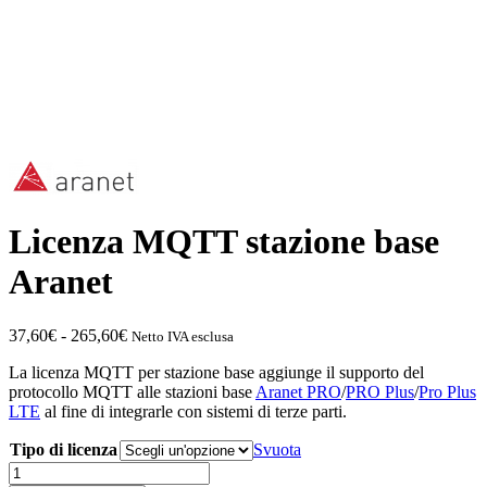
Licenza MQTT stazione base
Aranet
Fascia
37,60
€
-
265,60
€
Netto IVA esclusa
di
La licenza MQTT per stazione base aggiunge il supporto del
prezzo:
protocollo MQTT alle stazioni base
Aranet PRO
/
PRO Plus
/
Pro Plus
da
LTE
al fine di integrarle con sistemi di terze parti.
37,60€
a
Tipo di licenza
Svuota
265,60€
Licenza