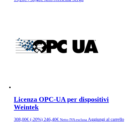
di
prodotto
prezzo:
ha
da
più
13,20€
varianti.
a
Le
30,40€
opzioni
possono
essere
scelte
nella
pagina
del
prodotto
Licenza OPC-UA per dispositivi
Weintek
308,00
€
(-20%)
246,40
€
Aggiungi al carrello
Netto IVA esclusa