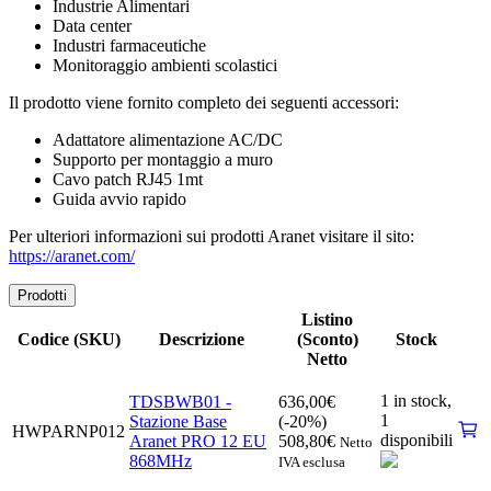
Industrie Alimentari
Data center
Industri farmaceutiche
Monitoraggio ambienti scolastici
Il prodotto viene fornito completo dei seguenti accessori:
Adattatore alimentazione AC/DC
Supporto per montaggio a muro
Cavo patch RJ45 1mt
Guida avvio rapido
Per ulteriori informazioni sui prodotti Aranet visitare il sito:
https://aranet.com/
Prodotti
Listino
Codice (SKU)
Descrizione
(Sconto)
Stock
Netto
1 in stock,
TDSBWB01 -
636,00
€
1
Stazione Base
(-20%)
HWPARNP012
disponibili
Aranet PRO 12 EU
508,80
€
Netto
868MHz
IVA esclusa