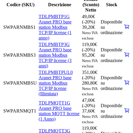
Codice (SKU)
Descrizione
(Sconto)
Stock
Netto
TDLPMBTP1G
49,00
€
Aranet PRO base
(-20%)
Disponibile
SWPARNMBS1
station Modbus
39,20
€
su
TCP/IP license (1
ordinazione
Netto IVA
anno)
esclusa
TDLPMBTP3G
119,00
€
Aranet PRO base
(-20%)
Disponibile
SWPARNMBS3
station Modbus
95,20
€
su
TCP/IP license (3
ordinazione
Netto IVA
anni)
esclusa
TDLPMBTPUL0
351,00
€
Aranet PRO base
(-20%)
Disponibile
SWPARNMBSU
station Modbus
280,80
€
su
TCP/IP license
ordinazione
Netto IVA
(Illimitata)
esclusa
47,00
€
TDLPMQTT1G
(-20%)
Disponibile
Aranet PRO base
SWPARNMQT1
37,60
€
su
station MQTT license
ordinazione
Netto IVA
(1 Anno)
esclusa
119,00
€
TDLPMQTT3G