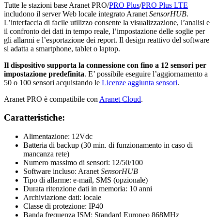
Tutte le stazioni base Aranet PRO/
PRO Plus
/
PRO Plus LTE
includono il server Web locale integrato Aranet
SensorHUB
.
L’interfaccia di facile utilizzo consente la visualizzazione, l’analisi e
il confronto dei dati in tempo reale, l’impostazione delle soglie per
gli allarmi e l’esportazione dei report. Il design reattivo del software
si adatta a smartphone, tablet o laptop.
Il dispositivo supporta la connessione con fino a 12 sensori per
impostazione predefinita
. E’ possibile eseguire l’aggiornamento a
50 o 100 sensori acquistando le
Licenze aggiunta sensori
.
Aranet PRO è compatibile con
Aranet Cloud
.
Caratteristiche:
Alimentazione: 12Vdc
Batteria di backup (30 min. di funzionamento in caso di
mancanza rete)
Numero massimo di sensori: 12/50/100
Software incluso: Aranet
SensorHUB
Tipo di allarme: e-mail, SMS (opzionale)
Durata ritenzione dati in memoria: 10 anni
Archiviazione dati: locale
Classe di protezione: IP40
Banda frequenza ISM: Standard Europeo 868MHz