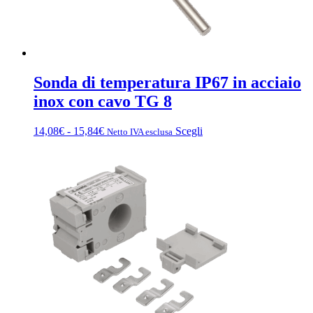
Sonda di temperatura IP67 in acciaio
inox con cavo TG 8
Fascia
Questo
14,08
€
-
15,84
€
Scegli
Netto IVA esclusa
di
prodotto
prezzo:
ha
da
più
14,08€
varianti.
a
Le
15,84€
opzioni
possono
essere
scelte
nella
pagina
del
prodotto