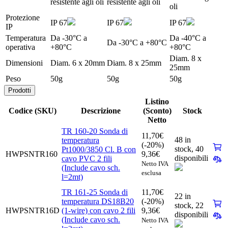
resistente agli oli
resistente agli oli
oli
Protezione
IP 67
IP 67
IP 67
IP
Temperatura
Da -30°C a
Da -40°C a
Da -30°C a +80°C
operativa
+80°C
+80°C
Diam. 8 x
Dimensioni
Diam. 6 x 20mm
Diam. 8 x 25mm
25mm
Peso
50g
50g
50g
Prodotti
Listino
Codice (SKU)
Descrizione
(Sconto)
Stock
Netto
TR 160-20 Sonda di
11,70
€
48 in
temperatura
(-20%)
stock,
40
Pt1000/3850 Cl. B con
HWPSNTR160
9,36
€
disponibili
cavo PVC 2 fili
Netto IVA
(Include cavo sch.
esclusa
l=2mt)
TR 161-25 Sonda di
11,70
€
22 in
temperatura DS18B20
(-20%)
stock,
22
HWPSNTR16D
(1-wire) con cavo 2 fili
9,36
€
disponibili
(Include cavo sch.
Netto IVA