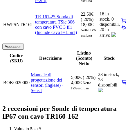
l=2mt)
esclusa
16 in
22,50
€
TR 161-25 Sonda di
stock,
0
(-20%)
temperatura TSic 306
disponibili
,
HWPSNTR16T
18,00
€
con cavo PVC 3 fili
20 in
Netto IVA
(Include cavo l=1.5mt)
arrivo
esclusa
Accessori
Listino
Codice
Descrizione
(Sconto)
Stock
(SKU)
Netto
28 in stock,
Manuale di
5,00
€
(-20%)
28
progettazione dei
BOK0020000
4,00
€
Netto
disponibili
sensori (Inglese) -
IVA esclusa
Sensit
2 recensioni per
Sonde di temperatura
IP67 con cavo TR160-162
Valutato
5
su 5