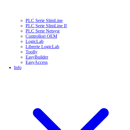
PLC Serie SlimLine
PLC Serie SlimLine II
PLC Serie Netsyst
Controllori OEM
LogicLab
Librerie LogicLab
Toolly
EasyBuilder
EasyAccess
Info