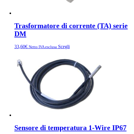
Trasformatore di corrente (TA) serie
DM
Questo
33,60
€
Scegli
Netto IVA esclusa
prodotto
ha
più
varianti.
Le
opzioni
possono
essere
scelte
nella
pagina
del
prodotto
Sensore di temperatura 1-Wire IP67