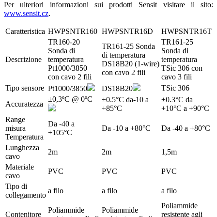
Per ulteriori informazioni sui prodotti Sensit visitare il sito:
www.sensit.cz
.
Caratteristica
HWPSNTR160
HWPSNTR16D
HWPSNTR16T
TR160-20
TR161-25
TR161-25 Sonda
Sonda di
Sonda di
di temperatura
Descrizione
temperatura
temperatura
DS18B20 (1-wire)
Pt1000/3850
TSic 306 con
con cavo 2 fili
con cavo 2 fili
cavo 3 fili
Tipo sensore
TSic 306
Pt1000/3850
DS18B20
±0,3ºC @ 0ºC
±0.5°C da-10 a
±0.3°C da
Accuratezza
+85°C
+10°C a +90°C
Range
Da -40 a
misura
Da -10 a +80°C
Da -40 a +80°C
+105°C
Temperatura
Lunghezza
2m
2m
1,5m
cavo
Materiale
PVC
PVC
PVC
cavo
Tipo di
a filo
a filo
a filo
collegamento
Poliammide
Poliammide
Poliammide
Contenitore
resistente agli