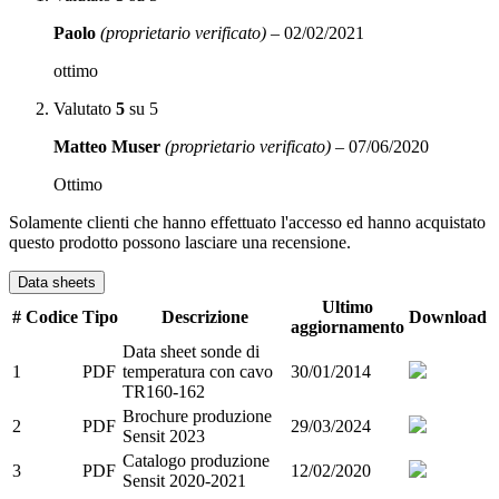
Paolo
(proprietario verificato)
–
02/02/2021
ottimo
Valutato
5
su 5
Matteo Muser
(proprietario verificato)
–
07/06/2020
Ottimo
Solamente clienti che hanno effettuato l'accesso ed hanno acquistato
questo prodotto possono lasciare una recensione.
Data sheets
Ultimo
#
Codice
Tipo
Descrizione
Download
aggiornamento
Data sheet sonde di
1
PDF
temperatura con cavo
30/01/2014
TR160-162
Brochure produzione
2
PDF
29/03/2024
Sensit 2023
Catalogo produzione
3
PDF
12/02/2020
Sensit 2020-2021