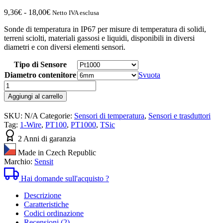
Fascia
9,36
€
-
18,00
€
Netto IVA esclusa
di
Sonde di temperatura in IP67 per misure di temperatura di solidi,
prezzo:
terreni sciolti, materiali gassosi e liquidi, disponibili in diversi
da
diametri e con diversi elementi sensori.
9,36€
a
Tipo di Sensore
18,00€
Diametro contenitore
Svuota
Sonde
di
Aggiungi al carrello
temperatura
IP67
SKU:
N/A
Categorie:
Sensori di temperatura
,
Sensori e trasduttori
con
Tag:
1-Wire
,
PT100
,
PT1000
,
TSic
cavo
TR160-
2 Anni di garanzia
162
Made in Czech Republic
quantità
Marchio:
Sensit
Hai domande sull'acquisto ?
Descrizione
Caratteristiche
Codici ordinazione
Recensioni (2)