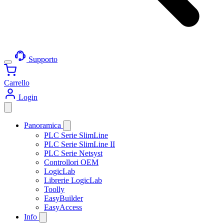
Supporto
Carrello
Login
Panoramica
PLC Serie SlimLine
PLC Serie SlimLine II
PLC Serie Netsyst
Controllori OEM
LogicLab
Librerie LogicLab
Toolly
EasyBuilder
EasyAccess
Info