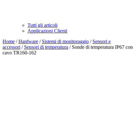
Tutti gli articoli
Applicazioni Clienti
Home
/
Hardware
/
Sistemi di monitoraggio
/
Sensori e
accessori
/
Sensori di temperatura
/ Sonde di temperatura IP67 con
cavo TR160-162