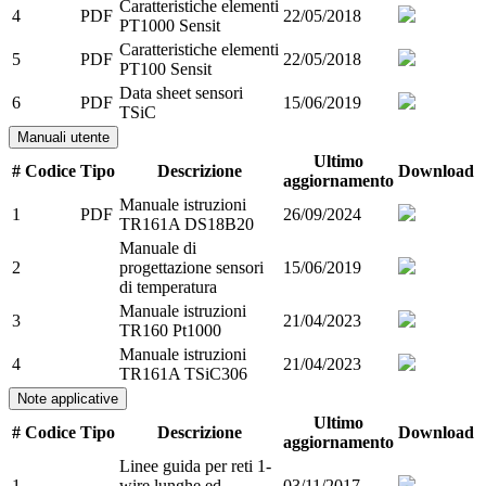
Caratteristiche elementi
4
PDF
22/05/2018
PT1000 Sensit
Caratteristiche elementi
5
PDF
22/05/2018
PT100 Sensit
Data sheet sensori
6
PDF
15/06/2019
TSiC
Manuali utente
Ultimo
#
Codice
Tipo
Descrizione
Download
aggiornamento
Manuale istruzioni
1
PDF
26/09/2024
TR161A DS18B20
Manuale di
2
progettazione sensori
15/06/2019
di temperatura
Manuale istruzioni
3
21/04/2023
TR160 Pt1000
Manuale istruzioni
4
21/04/2023
TR161A TSiC306
Note applicative
Ultimo
#
Codice
Tipo
Descrizione
Download
aggiornamento
Linee guida per reti 1-
1
wire lunghe ed
03/11/2017