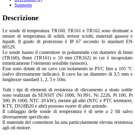
Supporto
Descrizione
Le sonde di temperatura TR160, TR161 e TR162 sono destinate a
misure di temperatura di solidi, terreni sciolti, materiali gassosi e
liquidi. Il grado di protezione è IP 67 secondo lo standard EN
60529.
Le sonde hanno il contenitore in poliammide con diametro di 6mm
(TR160), 8mm (TR161) o 10 mm (TR162) in cui è incapsulato
ermeticamente l’elemento sensibile (sensore).
Esse sono dotate di un cavo con isolamento in PVC fino a 105 °C
(salvo diversamente indicato). Il cavo ha un diametro di 3,5 mm e
lunghezze standard 1, 2, 5 e 10m.
Tutti i tipi di elementi di resistenza di rilevamento a strato sottile
sono realizzati da SENSIT (Ni 1000, Ni 891, Ni 2226, Pt 100, Pt
500, Pt 1000, NTC 20 kW), mentre gli altri (NTC e PTC termistori,
KTY, DS18B20 e altri) possono essere di altre aziende.
Il cablaggio delle sonde di temperatura è di serie a 2 fili salvo
diversamente specificato.
Il materiale del contenitore ha una particolarmente elevata resistenza
agli oli motore.