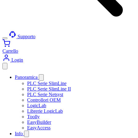
Supporto
Carrello
Login
Panoramica
PLC Serie SlimLine
PLC Serie SlimLine II
PLC Serie Netsyst
Controllori OEM
LogicLab
Librerie LogicLab
Toolly
EasyBuilder
EasyAccess
Info