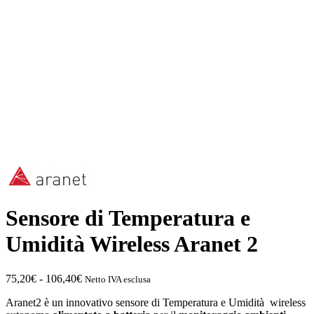
Sensore di Temperatura e
Umidità Wireless Aranet 2
Fascia
75,20
€
-
106,40
€
Netto IVA esclusa
di
Aranet2 è un innovativo sensore di Temperatura e Umidità wireless
prezzo: