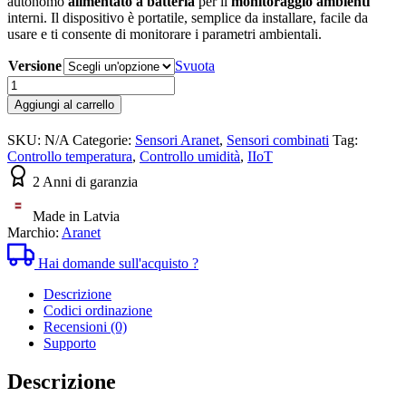
autonomo
alimentato a batteria
per il
monitoraggio ambienti
da
interni. Il dispositivo è portatile, semplice da installare, facile da
75,20€
usare e ti consente di monitorare i parametri ambientali.
a
106,40€
Versione
Svuota
Sensore
di
Aggiungi al carrello
Temperatura
e
SKU:
N/A
Categorie:
Sensori Aranet
,
Sensori combinati
Tag:
Umidità
Controllo temperatura
,
Controllo umidità
,
IIoT
Wireless
Aranet
2 Anni di garanzia
2
quantità
Made in Latvia
Marchio:
Aranet
Hai domande sull'acquisto ?
Descrizione
Codici ordinazione
Recensioni (0)
Supporto
Descrizione