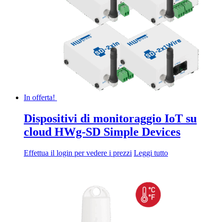
possono
essere
scelte
nella
pagina
del
prodotto
In offerta!
Dispositivi di monitoraggio IoT su
cloud HWg-SD Simple Devices
Effettua il login per vedere i prezzi
Leggi tutto