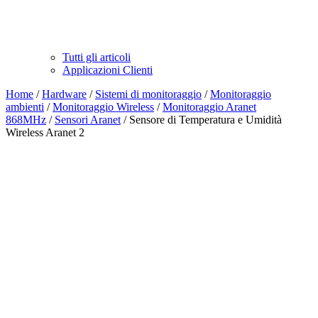
Tutti gli articoli
Applicazioni Clienti
Home
/
Hardware
/
Sistemi di monitoraggio
/
Monitoraggio
ambienti
/
Monitoraggio Wireless
/
Monitoraggio Aranet
868MHz
/
Sensori Aranet
/ Sensore di Temperatura e Umidità
Wireless Aranet 2