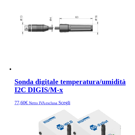
Sonda digitale temperatura/umidità
I2C DIGIS/M-x
Questo
77,60
€
Scegli
Netto IVA esclusa
prodotto
ha
più
varianti.
Le
opzioni