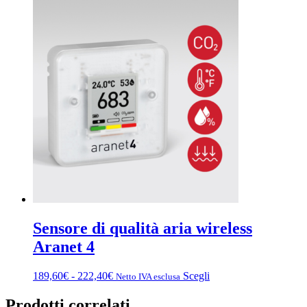
Sensore di qualità aria wireless
Aranet 4
Fascia
Questo
189,60
€
-
222,40
€
Scegli
Netto IVA esclusa
di
prodotto
prezzo:
ha
Prodotti correlati