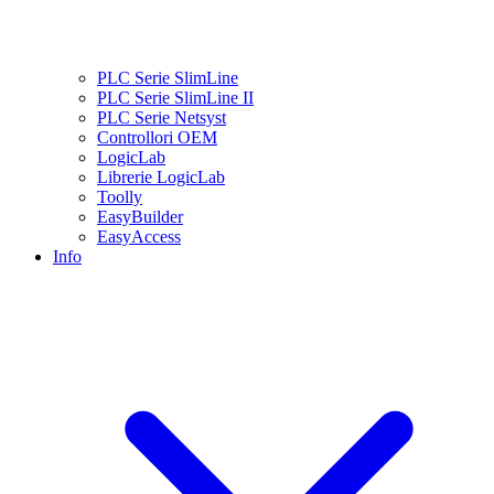
PLC Serie SlimLine
PLC Serie SlimLine II
PLC Serie Netsyst
Controllori OEM
LogicLab
Librerie LogicLab
Toolly
EasyBuilder
EasyAccess
Info