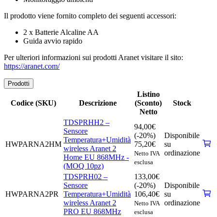
Il prodotto viene fornito completo dei seguenti accessori:
2 x Batterie Alcaline AA
Guida avvio rapido
Per ulteriori informazioni sui prodotti Aranet visitare il sito:
https://aranet.com/
Prodotti
Listino
Codice (SKU)
Descrizione
(Sconto)
Stock
Netto
TDSPRHH2 –
94,00
€
Sensore
(-20%)
Disponibile
Temperatura+Umidità
HWPARNA2HM
75,20
€
su
wireless Aranet 2
ordinazione
Netto IVA
Home EU 868MHz -
esclusa
(MOQ 10pz)
TDSPRH02 –
133,00
€
Sensore
(-20%)
Disponibile
HWPARNA2PR
Temperatura+Umidità
106,40
€
su
wireless Aranet 2
ordinazione
Netto IVA
PRO EU 868MHz
esclusa