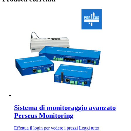
da
più
189,60€
varianti.
a
Le
222,40€
opzioni
possono
essere
scelte
nella
pagina
del
prodotto
Sistema di monitoraggio avanzato
Perseus Monitoring
Effettua il login per vedere i prezzi
Leggi tutto