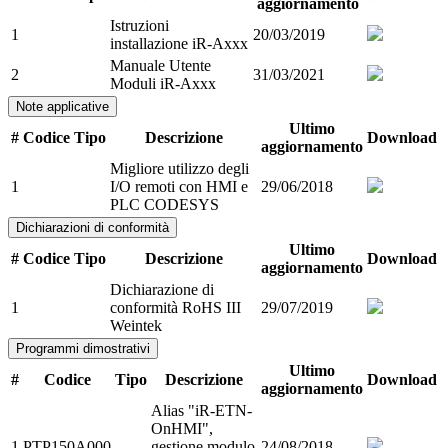
aggiornamento
Istruzioni
1
20/03/2019
installazione iR-Axxx
Manuale Utente
2
31/03/2021
Moduli iR-Axxx
Note applicative
Ultimo
#
Codice
Tipo
Descrizione
Download
aggiornamento
Migliore utilizzo degli
1
I/O remoti con HMI e
29/06/2018
PLC CODESYS
Dichiarazioni di conformità
Ultimo
#
Codice
Tipo
Descrizione
Download
aggiornamento
Dichiarazione di
1
conformità RoHS III
29/07/2019
Weintek
Programmi dimostrativi
Ultimo
#
Codice
Tipo
Descrizione
Download
aggiornamento
Alias "iR-ETN-
OnHMI",
1
PTP150A000
gestione modulo
24/08/2018