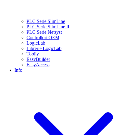
PLC Serie SlimLine
PLC Serie SlimLine II
PLC Serie Netsyst
Controllori OEM
LogicLab
Librerie LogicLab
Toolly
EasyBuilder
EasyAccess
Info