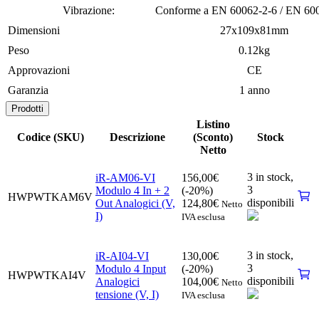
Vibrazione:
Conforme a EN 60062-2-6 / EN 60
Dimensioni
27x109x81mm
Peso
0.12kg
Approvazioni
CE
Garanzia
1 anno
Prodotti
Listino
Codice (SKU)
Descrizione
(Sconto)
Stock
Netto
3 in stock,
iR-AM06-VI
156,00
€
3
Modulo 4 In + 2
(-20%)
HWPWTKAM6V
disponibili
Out Analogici (V,
124,80
€
Netto
I)
IVA esclusa
3 in stock,
iR-AI04-VI
130,00
€
3
Modulo 4 Input
(-20%)
HWPWTKAI4V
disponibili
Analogici
104,00
€
Netto
tensione (V, I)
IVA esclusa