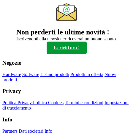
prezzo:
ha
da
più
82,40€
varianti.
a
Le
104,00€
opzioni
possono
Non perderti le ultime novità !
essere
scelte
Iscrivendoti alla newsletter riceverai un buono sconto.
nella
Iscriviti ora !
pagina
del
prodotto
Negozio
Hardware
Software
Listino prodotti
Prodotti in offerta
Nuovi
prodotti
Privacy
Politica Privacy
Politica Cookies
Termini e condizioni
Impostazioni
di tracciamento
Info
Partners
Dati societari
Info