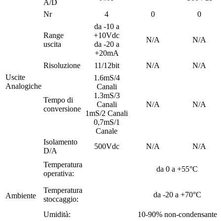
A/D
Nr
4
0
0
da -10 a
Range
+10Vdc
N/A
N/A
uscita
da -20 a
+20mA
Risoluzione
11/12bit
N/A
N/A
Uscite
1.6mS/4
Analogiche
Canali
1.3mS/3
Tempo di
Canali
N/A
N/A
conversione
1mS/2 Canali
0,7mS/1
Canale
Isolamento
500Vdc
N/A
N/A
D/A
Temperatura
da 0 a +55°C
operativa:
Temperatura
da -20 a +70°C
Ambiente
stoccaggio:
Umidità:
10-90% non-condensante