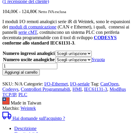
(
1
recensione del cliente)
Fascia
104,00
€
-
124,80
€
Netto IVA esclusa
di
I moduli I/O remoti analogici serie iR di Weintek, sono le espansioni
prezzo:
dei
moduli di comunicazione
(CAN e Ethernet), i quali, connessi ai
da
pannelli
serie cMT
, costituiscono un sistema PLC con periferia
104,00€
decentrata programmabile con il tool di sviluppo
CODESYS
a
conforme allo standard IEC61131-3
.
124,80€
Numero ingressi analogici
Numero uscite analogiche
Svuota
Moduli
I/O
Aggiungi al carrello
Remoti
Analogici
SKU:
N/A
Categorie:
I/O-Ethernet
,
I/O-seriale
Tag:
CanOpen
,
serie
Codesys
,
Controllori Programmabili
,
HMI
,
IEC61131-3
,
ModBus
iR
TCP/IP
,
PLC
quantità
Made in Taiwan
Marchio:
Weintek
Hai domande sull'acquisto ?
Descrizione