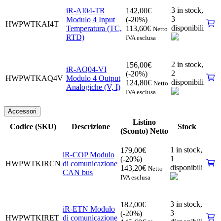
3 in stock,
iR-AI04-TR
142,00
€
3
Modulo 4 Input
(-20%)
HWPWTKAI4T
disponibili
Temperatura (TC,
113,60
€
Netto
RTD)
IVA esclusa
2 in stock,
156,00
€
iR-AQ04-VI
2
(-20%)
HWPWTKAQ4V
Modulo 4 Output
disponibili
124,80
€
Netto
Analogiche (V, I)
IVA esclusa
Accessori
Listino
Codice (SKU)
Descrizione
Stock
(Sconto) Netto
1 in stock,
179,00
€
iR-COP Modulo
1
(-20%)
HWPWTKIRCN
di comunicazione
disponibili
143,20
€
Netto
CAN bus
IVA esclusa
3 in stock,
182,00
€
iR-ETN Modulo
3
(-20%)
HWPWTKIRET
di comunicazione