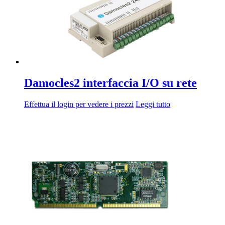
Damocles2 interfaccia I/O su rete
Effettua il login per vedere i prezzi
Leggi tutto