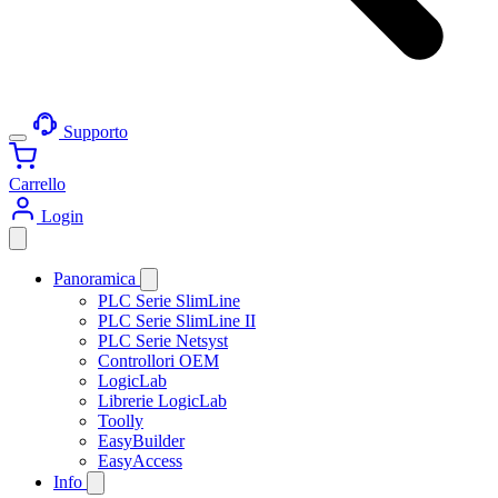
Supporto
Carrello
Login
Panoramica
PLC Serie SlimLine
PLC Serie SlimLine II
PLC Serie Netsyst
Controllori OEM
LogicLab
Librerie LogicLab
Toolly
EasyBuilder
EasyAccess
Info