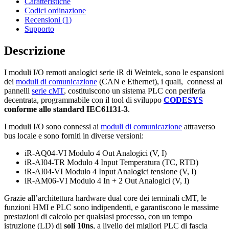
Caratteristiche
Codici ordinazione
Recensioni (1)
Supporto
Descrizione
I moduli I/O remoti analogici serie iR di Weintek, sono le espansioni
dei
moduli di comunicazione
(CAN e Ethernet), i quali, connessi ai
pannelli
serie cMT
, costituiscono un sistema PLC con periferia
decentrata, programmabile con il tool di sviluppo
CODESYS
conforme allo standard IEC61131-3
.
I moduli I/O sono connessi ai
moduli di comunicazione
attraverso
bus locale e sono forniti in diverse versioni:
iR-AQ04-VI Modulo 4 Out Analogici (V, I)
iR-AI04-TR Modulo 4 Input Temperatura (TC, RTD)
iR-AI04-VI Modulo 4 Input Analogici tensione (V, I)
iR-AM06-VI Modulo 4 In + 2 Out Analogici (V, I)
Grazie all’architettura hardware dual core dei terminali cMT, le
funzioni HMI e PLC sono indipendenti, e garantiscono le massime
prestazioni di calcolo per qualsiasi processo, con un tempo
istruzione (LD) di
soli 10ns
, a livello dei migliori PLC di fascia