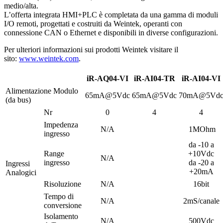
medio/alta.
L’offerta integrata HMI+PLC è completata da una gamma di moduli
I/O remoti, progettati e costruiti da Weintek, operanti con
connessione CAN o Ethernet e disponibili in diverse configurazioni.
Per ulteriori informazioni sui prodotti Weintek visitare il
sito:
www.weintek.com
.
iR-AQ04-VI
iR-AI04-TR
iR-AI04-VI
Alimentazione Modulo
65mA@5Vdc
65mA@5Vdc
70mA@5Vd
(da bus)
Nr
0
4
4
Impedenza
N/A
1MOhm
ingresso
da -10 a
Range
+10Vdc
N/A
ingresso
da -20 a
Ingressi
+20mA
Analogici
Risoluzione
N/A
16bit
Tempo di
N/A
2mS/canale
conversione
Isolamento
N/A
500Vdc