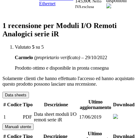
disponibili
145,60
€
Netto
Ethernet
IVA esclusa
1 recensione per
Moduli I/O Remoti
Analogici serie iR
Valutato
5
su 5
Carmelo
(proprietario verificato)
–
29/10/2022
Prodotto ottimo e disponibile in pronta consegna
Solamente clienti che hanno effettuato l'accesso ed hanno acquistato
questo prodotto possono lasciare una recensione.
Data sheets
Ultimo
#
Codice
Tipo
Descrizione
Download
aggiornamento
Data sheet moduli I/O
1
PDF
17/06/2019
remoti serie iR
Manuali utente
Ultimo
#
Codice
Tipo
Descrizione
Download