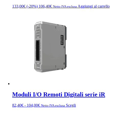
133,00
€
(-20%)
106,40
€
Aggiungi al carrello
Netto IVA esclusa
Moduli I/O Remoti Digitali serie iR
Fascia
Questo
82,40
€
-
104,00
€
Scegli
Netto IVA esclusa
di
prodotto