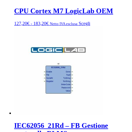
CPU Cortex M7 LogicLab OEM
Fascia
Questo
127,20
€
-
183,20
€
Scegli
Netto IVA esclusa
di
prodotto
prezzo:
ha
da
più
127,20€
varianti.
a
Le
183,20€
opzioni
possono
essere
scelte
nella
pagina
del
prodotto
IEC62056_21Rd – FB Gestione