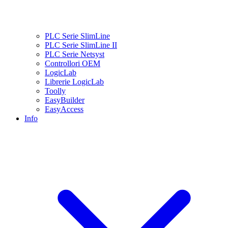
PLC Serie SlimLine
PLC Serie SlimLine II
PLC Serie Netsyst
Controllori OEM
LogicLab
Librerie LogicLab
Toolly
EasyBuilder
EasyAccess
Info