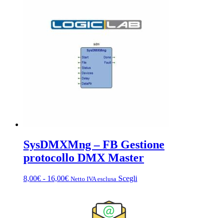
da
più
8,00€
varianti.
a
Le
16,00€
opzioni
possono
essere
scelte
nella
pagina
del
prodotto
SysDMXMng – FB Gestione
protocollo DMX Master
Fascia
Questo
8,00
€
-
16,00
€
Scegli
Netto IVA esclusa
di
prodotto
prezzo:
ha
da
più
8,00€
varianti.