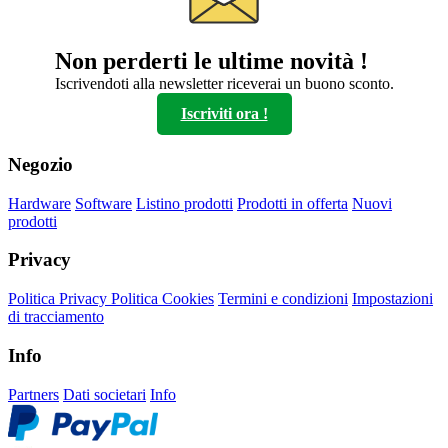
a
Le
16,00€
opzioni
possono
Non perderti le ultime novità !
essere
scelte
Iscrivendoti alla newsletter riceverai un buono sconto.
nella
Iscriviti ora !
pagina
del
prodotto
Negozio
Hardware
Software
Listino prodotti
Prodotti in offerta
Nuovi
prodotti
Privacy
Politica Privacy
Politica Cookies
Termini e condizioni
Impostazioni
di tracciamento
Info
Partners
Dati societari
Info