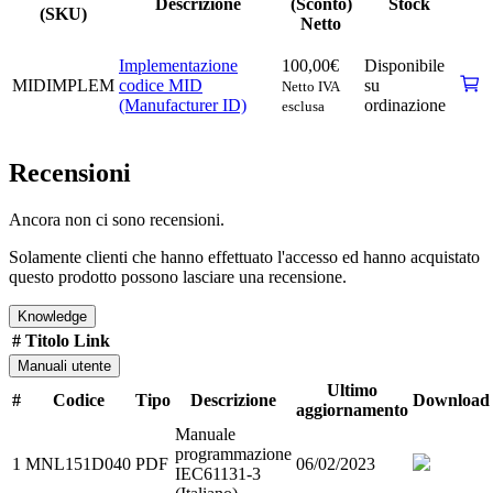
Descrizione
(Sconto)
Stock
(SKU)
Netto
Implementazione
100,00
€
Disponibile
MIDIMPLEM
codice MID
su
Netto IVA
(Manufacturer ID)
ordinazione
esclusa
Recensioni
Ancora non ci sono recensioni.
Solamente clienti che hanno effettuato l'accesso ed hanno acquistato
questo prodotto possono lasciare una recensione.
Knowledge
#
Titolo
Link
Manuali utente
Ultimo
#
Codice
Tipo
Descrizione
Download
aggiornamento
Manuale
programmazione
1
MNL151D040
PDF
06/02/2023
IEC61131-3