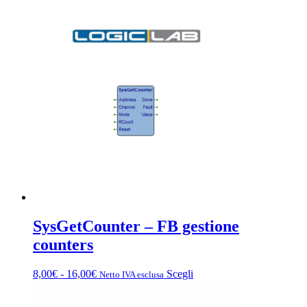
di
prodotto
prezzo:
ha
da
più
12,00€
varianti.
a
Le
20,00€
opzioni
possono
essere
scelte
nella
pagina
del
prodotto
SysGetCounter – FB gestione
counters
Fascia
Questo
8,00
€
-
16,00
€
Scegli
Netto IVA esclusa
di
prodotto
prezzo:
ha