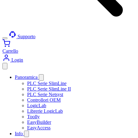
Supporto
Carrello
Login
Panoramica
PLC Serie SlimLine
PLC Serie SlimLine II
PLC Serie Netsyst
Controllori OEM
LogicLab
Librerie LogicLab
Toolly
EasyBuilder
EasyAccess
Info