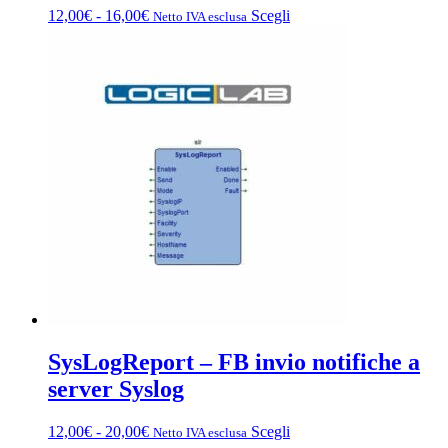
Fascia
Questo
12,00
€
-
16,00
€
Scegli
Netto IVA esclusa
di
prodotto
prezzo:
ha
da
più
12,00€
varianti.
a
Le
16,00€
opzioni
possono
essere
scelte
nella
pagina
del
prodotto
SysLogReport – FB invio notifiche a
server Syslog
Fascia
Questo
12,00
€
-
20,00
€
Scegli
Netto IVA esclusa