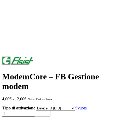
ModemCore – FB Gestione
modem
Fascia
4,00
€
-
12,00
€
Netto IVA esclusa
di
Tipo di attivazione
prezzo:
Svuota
da
ModemCore