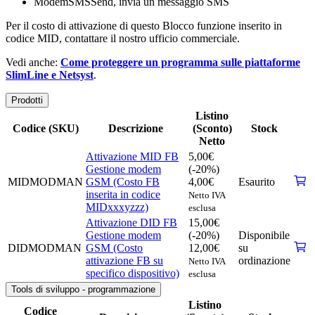
ModemSMSSend, invia un messaggio SMS
Per il costo di attivazione di questo Blocco funzione inserito in
codice MID, contattare il nostro ufficio commerciale.
Vedi anche:
Come proteggere un programma sulle piattaforme
SlimLine e Netsyst
.
Prodotti
Listino
Codice (SKU)
Descrizione
(Sconto)
Stock
Netto
Attivazione MID FB
5,00
€
Gestione modem
(-20%)
MIDMODMAN
GSM (Costo FB
4,00
€
Esaurito
inserita in codice
Netto IVA
MIDxxxyzzz)
esclusa
Attivazione DID FB
15,00
€
Gestione modem
(-20%)
Disponibile
DIDMODMAN
GSM (Costo
12,00
€
su
attivazione FB su
ordinazione
Netto IVA
specifico dispositivo)
esclusa
Tools di sviluppo - programmazione
Listino
Codice