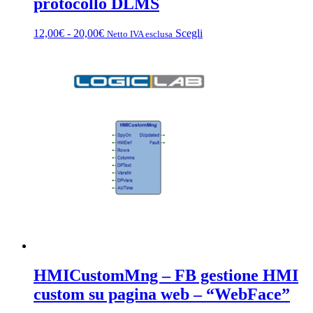
protocollo DLMS
Fascia
Questo
12,00
€
-
20,00
€
Scegli
Netto IVA esclusa
di
prodotto
prezzo:
ha
da
più
12,00€
varianti.
a
Le
20,00€
opzioni
possono
essere
scelte
nella
pagina
del
prodotto
HMICustomMng – FB gestione HMI
custom su pagina web – “WebFace”