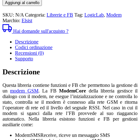
4,00€
-
Aggiungi al carrello
a
FB
12,00€
Gestione
SKU:
N/A
Categoria:
Librerie e FB
Tag:
LogicLab
,
Modem
modem
Marchio:
Elsist
quantità
Hai domande sull'acquisto ?
Descrizione
Codici ordinazione
Recensioni (0)
Supporto
Descrizione
Questa libreria contiene funzioni e FB che permettono la gestione di
un
modem GSM
. La FB
ModemCore
della libreria gestisce il
dialogo con il modem, ne esegue l’inizializzazione e ne controlla lo
stato, controlla se il modem è connesso alla rete GSM e ritorna
l’operatore di rete ed il livello del segnale RSSI. Nel caso in cui il
modem si sganci dalla rete l’FB provvede al suo riaggancio
automatico. Nella libreria esistono funzioni e FB per gestioni
ausiliarie come:
ModemSMSReceive, riceve un messaggio SMS