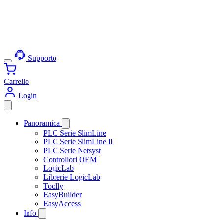
Supporto
Carrello
Login
Panoramica
PLC Serie SlimLine
PLC Serie SlimLine II
PLC Serie Netsyst
Controllori OEM
LogicLab
Librerie LogicLab
Toolly
EasyBuilder
EasyAccess
Info