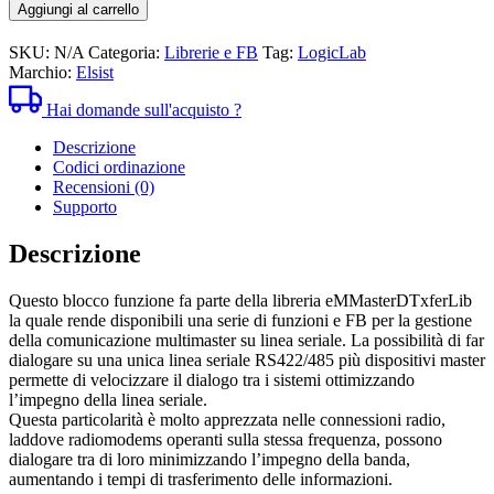
8,00€
-
Aggiungi al carrello
a
FB
16,00€
Multimaster
SKU:
N/A
Categoria:
Librerie e FB
Tag:
LogicLab
data
Marchio:
Elsist
transfer
quantità
Hai domande sull'acquisto ?
Descrizione
Codici ordinazione
Recensioni (0)
Supporto
Descrizione
Questo blocco funzione fa parte della libreria eMMasterDTxferLib
la quale rende disponibili una serie di funzioni e FB per la gestione
della comunicazione multimaster su linea seriale. La possibilità di far
dialogare su una unica linea seriale RS422/485 più dispositivi master
permette di velocizzare il dialogo tra i sistemi ottimizzando
l’impegno della linea seriale.
Questa particolarità è molto apprezzata nelle connessioni radio,
laddove radiomodems operanti sulla stessa frequenza, possono
dialogare tra di loro minimizzando l’impegno della banda,
aumentando i tempi di trasferimento delle informazioni.