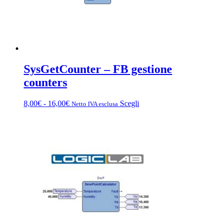
del
prodotto
SysGetCounter – FB gestione
counters
Fascia
Questo
8,00
€
-
16,00
€
Scegli
Netto IVA esclusa
di
prodotto
prezzo:
ha
da
più
8,00€
varianti.
a
Le
16,00€
opzioni
possono
essere
scelte
nella
pagina
del
prodotto