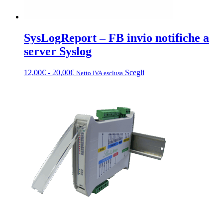
SysLogReport – FB invio notifiche a
server Syslog
Fascia
Questo
12,00
€
-
20,00
€
Scegli
Netto IVA esclusa
di
prodotto
prezzo:
ha
da
più
12,00€
varianti.
a
Le
20,00€
opzioni
possono
essere
scelte
nella
pagina
del
prodotto