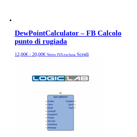
DewPointCalculator – FB Calcolo
punto di rugiada
Fascia
Questo
12,00
€
-
20,00
€
Scegli
Netto IVA esclusa
di
prodotto
prezzo:
ha
da
più
12,00€
varianti.
a
Le
20,00€
opzioni
possono
essere
scelte
nella
pagina
del
prodotto