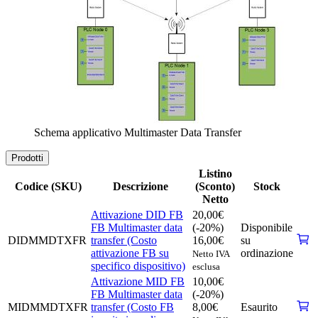
Schema applicativo Multimaster Data Transfer
Prodotti
Listino
Codice (SKU)
Descrizione
(Sconto)
Stock
Netto
Attivazione DID FB
20,00
€
FB Multimaster data
(-20%)
Disponibile
DIDMMDTXFR
transfer (Costo
16,00
€
su
attivazione FB su
ordinazione
Netto IVA
specifico dispositivo)
esclusa
Attivazione MID FB
10,00
€
FB Multimaster data
(-20%)
MIDMMDTXFR
transfer (Costo FB
8,00
€
Esaurito