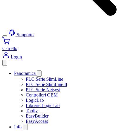
Supporto
Carrello
Login
Panoramica
PLC Serie SlimLine
PLC Serie SlimLine II
PLC Serie Netsyst
Controllori OEM
LogicLab
Librerie LogicLab
Toolly
EasyBuilder
EasyAccess
Info