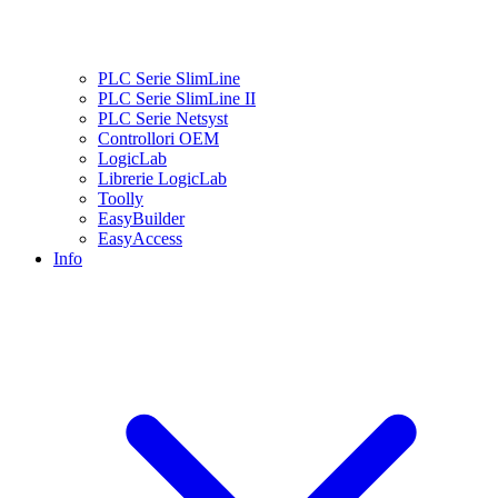
PLC Serie SlimLine
PLC Serie SlimLine II
PLC Serie Netsyst
Controllori OEM
LogicLab
Librerie LogicLab
Toolly
EasyBuilder
EasyAccess
Info