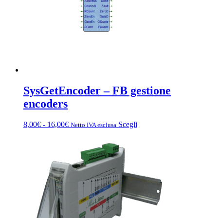
SysGetEncoder – FB gestione
encoders
Fascia
Questo
8,00
€
-
16,00
€
Scegli
Netto IVA esclusa
di
prodotto
prezzo:
ha
da
più
8,00€
varianti.
a
Le
16,00€
opzioni
possono
essere
scelte
nella