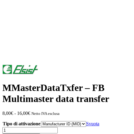
MMasterDataTxfer – FB
Multimaster data transfer
Fascia
8,00
€
-
16,00
€
Netto IVA esclusa
di
Tipo di attivazione
prezzo:
Svuota
da
MMasterDataTxfer