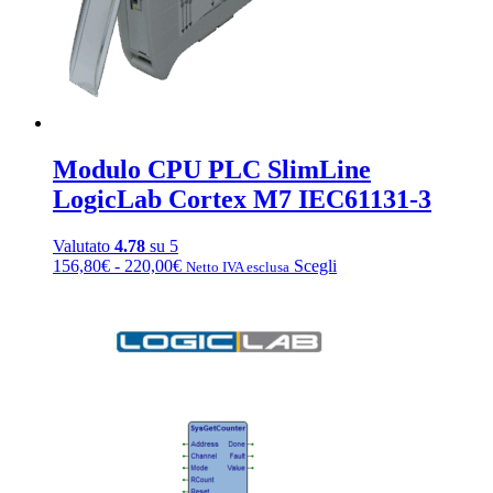
pagina
del
prodotto
Modulo CPU PLC SlimLine
LogicLab Cortex M7 IEC61131-3
Valutato
4.78
su 5
Fascia
Questo
156,80
€
-
220,00
€
Scegli
Netto IVA esclusa
di
prodotto
prezzo:
ha
da
più
156,80€
varianti.
a
Le
220,00€
opzioni
possono
essere
scelte
nella
pagina