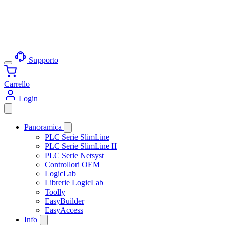
Supporto
Carrello
Login
Panoramica
PLC Serie SlimLine
PLC Serie SlimLine II
PLC Serie Netsyst
Controllori OEM
LogicLab
Librerie LogicLab
Toolly
EasyBuilder
EasyAccess
Info