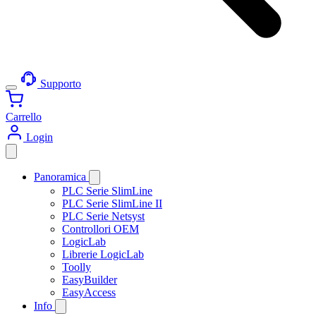
Supporto
Carrello
Login
Panoramica
PLC Serie SlimLine
PLC Serie SlimLine II
PLC Serie Netsyst
Controllori OEM
LogicLab
Librerie LogicLab
Toolly
EasyBuilder
EasyAccess
Info