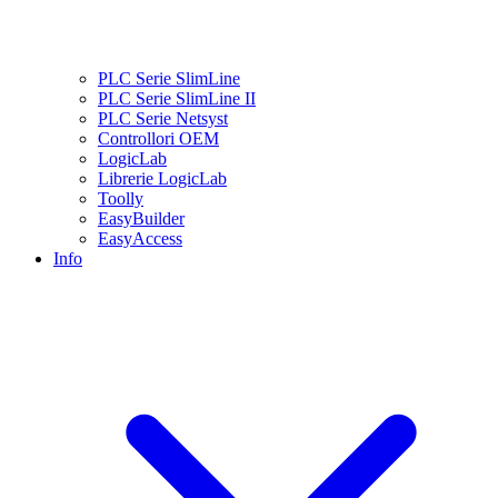
PLC Serie SlimLine
PLC Serie SlimLine II
PLC Serie Netsyst
Controllori OEM
LogicLab
Librerie LogicLab
Toolly
EasyBuilder
EasyAccess
Info