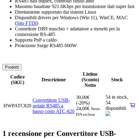
RS485 half duplex, controllo flusso auto
Massimo baudrate 921.6Kbps per trasmissione dati super fast
Direttamente supportato dai sistemi Linux
Disponibili drivers per Windows (Win 11), WinCE, MAC
(
Sito FTDI
)
Connettore DB9 maschio + adattatore a mosetti per la
connessione RS-485
Supporta PnP a caldo
Protezione Surge RS485 600W
Prodotti
Listino
Codice
Descrizione
(Sconto)
Stock
(SKU)
Netto
54 in stock,
30,00
€
Convertitore USB-
54
(-20%)
HWPATC820
seriale RS485 a
disponibili
24,00
€
Netto
basso costo ATC-820
IVA esclusa
1 recensione per
Convertitore USB-