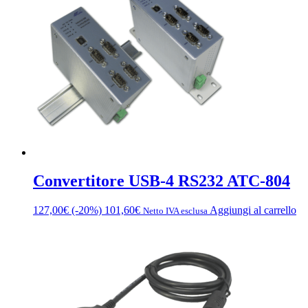
a
Le
140,80€
opzioni
possono
essere
scelte
nella
pagina
del
prodotto
Convertitore USB-4 RS232 ATC-804
127,00
€
(-20%)
101,60
€
Aggiungi al carrello
Netto IVA esclusa