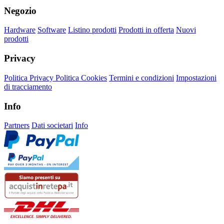
Negozio
Hardware
Software
Listino prodotti
Prodotti in offerta
Nuovi
prodotti
Privacy
Politica Privacy
Politica Cookies
Termini e condizioni
Impostazioni
di tracciamento
Info
Partners
Dati societari
Info