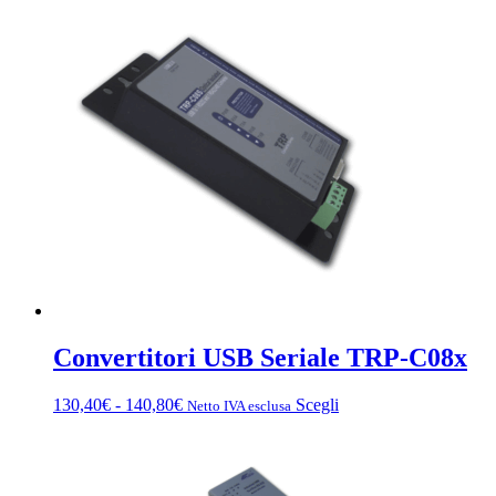
Convertitori USB Seriale TRP-C08x
Fascia
Questo
130,40
€
-
140,80
€
Scegli
Netto IVA esclusa
di
prodotto
prezzo:
ha
da
più
130,40€
varianti.