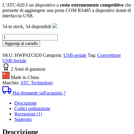
L’ATC-820 è un dispositivo a
costo estrememente competitivo
che
permette di aggiungere una porta COM RS485 a dispositivi dotati di
interfaccia USB.
54 in stock,
54 disponibili
Convertitore
USB-
Aggiungi al carrello
seriale
RS485
SKU:
HWPATC820
Categoria:
USB-seriale
Tag:
Convertitore
a
USB-Seriale
basso
costo
2 Anni di garanzia
ATC-
Made in China
820
Marchio:
ATC Technology
quantità
Hai domande sull'acquisto ?
Descrizione
Codici ordinazione
Recensioni (1)
Supporto
Descrizione