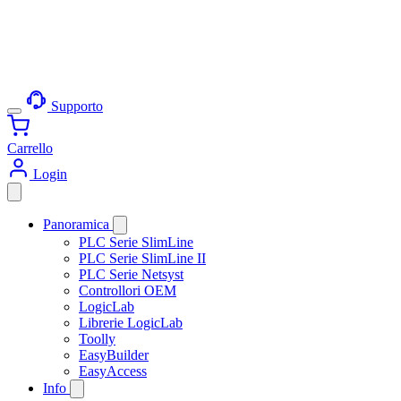
Supporto
Carrello
Login
Panoramica
PLC Serie SlimLine
PLC Serie SlimLine II
PLC Serie Netsyst
Controllori OEM
LogicLab
Librerie LogicLab
Toolly
EasyBuilder
EasyAccess
Info