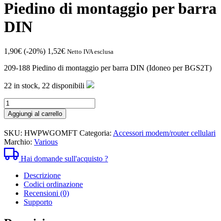
Piedino di montaggio per barra
DIN
1,90
€
(-20%)
1,52
€
Netto IVA esclusa
209-188 Piedino di montaggio per barra DIN (Idoneo per BGS2T)
22 in stock,
22 disponibili
Piedino
di
Aggiungi al carrello
montaggio
per
SKU:
HWPWGOMFT
Categoria:
Accessori modem/router cellulari
barra
Marchio:
Various
DIN
quantità
Hai domande sull'acquisto ?
Descrizione
Codici ordinazione
Recensioni (0)
Supporto