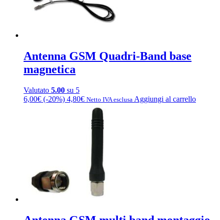
Le
opzioni
possono
essere
scelte
nella
Antenna GSM Quadri-Band base
pagina
del
magnetica
prodotto
Valutato
5.00
su 5
6,00
€
(-20%)
4,80
€
Aggiungi al carrello
Netto IVA esclusa
Antenna GSM multi band montaggio