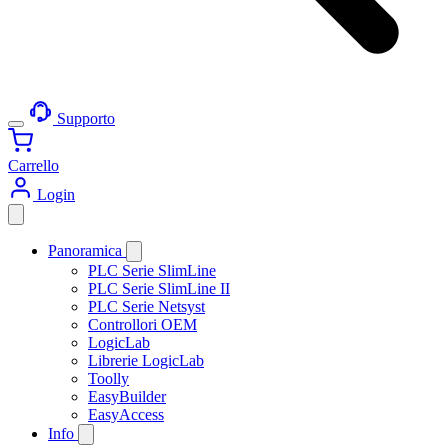
Supporto
Carrello
Login
Panoramica
PLC Serie SlimLine
PLC Serie SlimLine II
PLC Serie Netsyst
Controllori OEM
LogicLab
Librerie LogicLab
Toolly
EasyBuilder
EasyAccess
Info