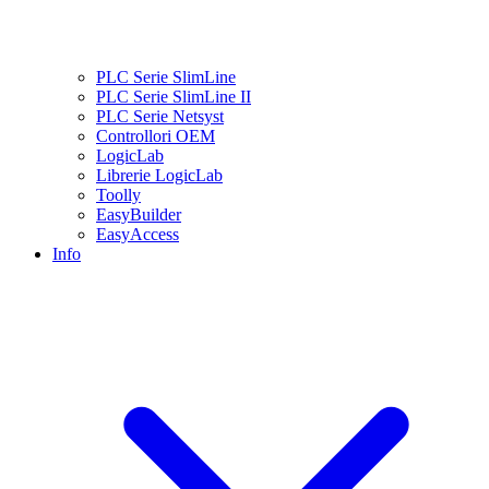
PLC Serie SlimLine
PLC Serie SlimLine II
PLC Serie Netsyst
Controllori OEM
LogicLab
Librerie LogicLab
Toolly
EasyBuilder
EasyAccess
Info