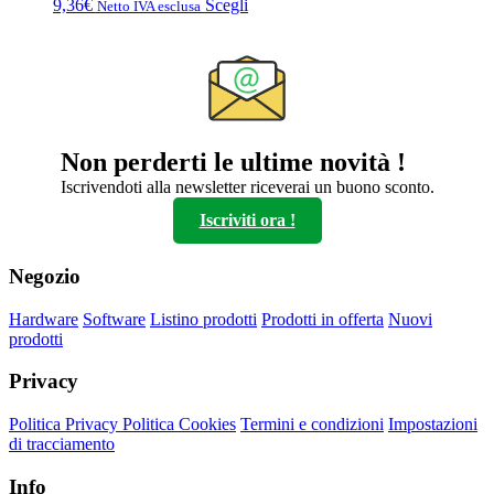
Questo
9,36
€
Scegli
Netto IVA esclusa
prodotto
ha
più
varianti.
Le
opzioni
possono
Non perderti le ultime novità !
essere
scelte
Iscrivendoti alla newsletter riceverai un buono sconto.
nella
Iscriviti ora !
pagina
del
prodotto
Negozio
Hardware
Software
Listino prodotti
Prodotti in offerta
Nuovi
prodotti
Privacy
Politica Privacy
Politica Cookies
Termini e condizioni
Impostazioni
di tracciamento
Info