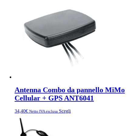
più
varianti.
Le
opzioni
possono
essere
scelte
nella
pagina
del
prodotto
Antenna Combo da pannello MiMo
Cellular + GPS ANT6041
Questo
34,40
€
Scegli
Netto IVA esclusa
prodotto
ha
più
varianti.