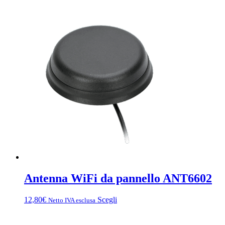
Antenna WiFi da pannello ANT6602
Questo
12,80
€
Scegli
Netto IVA esclusa
prodotto
ha