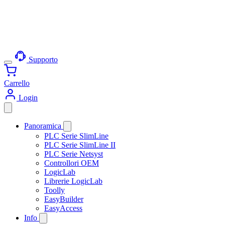
Supporto
Carrello
Login
Panoramica
PLC Serie SlimLine
PLC Serie SlimLine II
PLC Serie Netsyst
Controllori OEM
LogicLab
Librerie LogicLab
Toolly
EasyBuilder
EasyAccess
Info