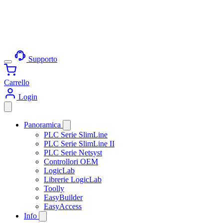
Supporto
Carrello
Login
Panoramica
PLC Serie SlimLine
PLC Serie SlimLine II
PLC Serie Netsyst
Controllori OEM
LogicLab
Librerie LogicLab
Toolly
EasyBuilder
EasyAccess
Info