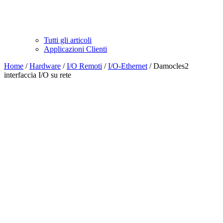
Tutti gli articoli
Applicazioni Clienti
Home
/
Hardware
/
I/O Remoti
/
I/O-Ethernet
/ Damocles2
interfaccia I/O su rete