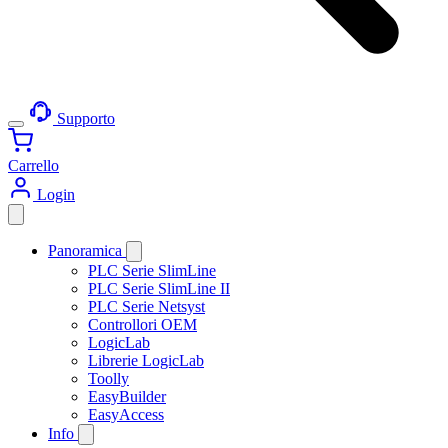
Supporto
Carrello
Login
Panoramica
PLC Serie SlimLine
PLC Serie SlimLine II
PLC Serie Netsyst
Controllori OEM
LogicLab
Librerie LogicLab
Toolly
EasyBuilder
EasyAccess
Info