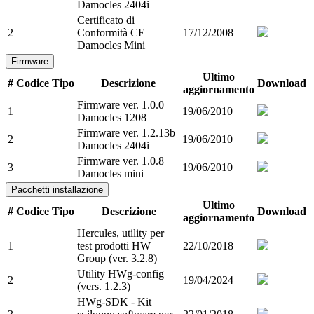
Damocles 2404i
Certificato di
2
Conformità CE
17/12/2008
Damocles Mini
Firmware
Ultimo
#
Codice
Tipo
Descrizione
Download
aggiornamento
Firmware ver. 1.0.0
1
19/06/2010
Damocles 1208
Firmware ver. 1.2.13b
2
19/06/2010
Damocles 2404i
Firmware ver. 1.0.8
3
19/06/2010
Damocles mini
Pacchetti installazione
Ultimo
#
Codice
Tipo
Descrizione
Download
aggiornamento
Hercules, utility per
1
test prodotti HW
22/10/2018
Group (ver. 3.2.8)
Utility HWg-config
2
19/04/2024
(vers. 1.2.3)
HWg-SDK - Kit