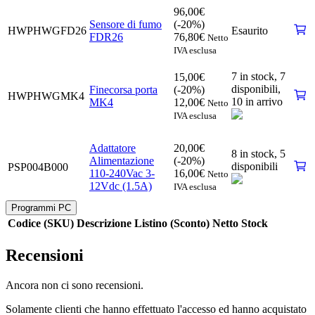
96,00
€
Sensore di fumo
(-20%)
HWPHWGFD26
Esaurito
FDR26
76,80
€
Netto
IVA esclusa
7 in stock,
7
15,00
€
disponibili
,
Finecorsa porta
(-20%)
HWPHWGMK4
10 in arrivo
MK4
12,00
€
Netto
IVA esclusa
Adattatore
20,00
€
8 in stock,
5
Alimentazione
(-20%)
disponibili
PSP004B000
110-240Vac 3-
16,00
€
Netto
12Vdc (1.5A)
IVA esclusa
Programmi PC
Codice (SKU)
Descrizione
Listino (Sconto) Netto
Stock
Recensioni
Ancora non ci sono recensioni.
Solamente clienti che hanno effettuato l'accesso ed hanno acquistato