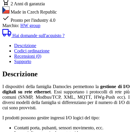
2 Anni di garanzia
Made in Czech Republic
Pronto per l'industry 4.0
Marchio:
HW group
Hai domande sull'acquisto ?
Descrizione
Codici ordinazione
Recensioni (0)
Supporto
Descrizione
I dispositivi della famiglia Damocles permettono la
gestione di I/O
digitali su rete ethernet
. Essi supportano i protocolli di rete più
comuni (SNMP, Modbus/TCP, XML, MQTT, HWg-Push ecc). I
diversi modelli della famiglia si differenziano per il numero di I/O di
cui sono provvisti.
I prodotti possono gestire ingressi I/O logici del tipo:
Contatti porta, pulsanti, sensori movimento, ecc.