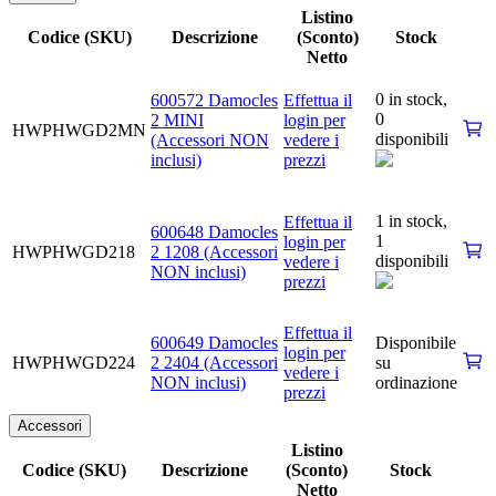
Listino
Codice (SKU)
Descrizione
(Sconto)
Stock
Netto
0 in stock,
600572 Damocles
Effettua il
0
2 MINI
login per
HWPHWGD2MN
disponibili
(Accessori NON
vedere i
inclusi)
prezzi
1 in stock,
Effettua il
600648 Damocles
1
login per
HWPHWGD218
2 1208 (Accessori
disponibili
vedere i
NON inclusi)
prezzi
Effettua il
600649 Damocles
Disponibile
login per
HWPHWGD224
2 2404 (Accessori
su
vedere i
NON inclusi)
ordinazione
prezzi
Accessori
Listino
Codice (SKU)
Descrizione
(Sconto)
Stock
Netto