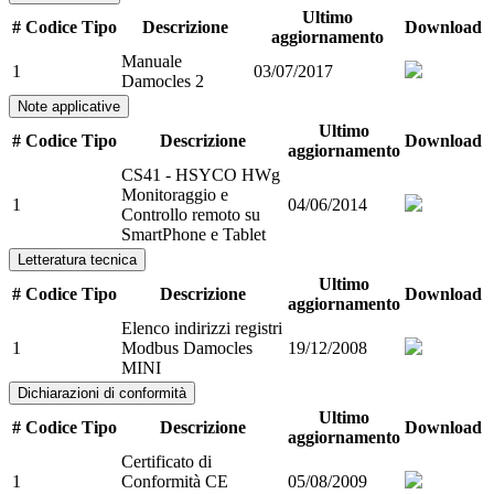
Ultimo
#
Codice
Tipo
Descrizione
Download
aggiornamento
Manuale
1
03/07/2017
Damocles 2
Note applicative
Ultimo
#
Codice
Tipo
Descrizione
Download
aggiornamento
CS41 - HSYCO HWg
Monitoraggio e
1
04/06/2014
Controllo remoto su
SmartPhone e Tablet
Letteratura tecnica
Ultimo
#
Codice
Tipo
Descrizione
Download
aggiornamento
Elenco indirizzi registri
1
Modbus Damocles
19/12/2008
MINI
Dichiarazioni di conformità
Ultimo
#
Codice
Tipo
Descrizione
Download
aggiornamento
Certificato di
1
Conformità CE
05/08/2009