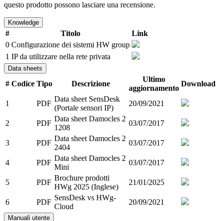
questo prodotto possono lasciare una recensione.
Knowledge
#
Titolo
Link
0
Configurazione dei sistemi HW group
1
IP da utilizzare nella rete privata
Data sheets
Ultimo
#
Codice
Tipo
Descrizione
Download
aggiornamento
Data sheet SensDesk
1
PDF
20/09/2021
(Portale sensori IP)
Data sheet Damocles 2
2
PDF
03/07/2017
1208
Data sheet Damocles 2
3
PDF
03/07/2017
2404
Data sheet Damocles 2
4
PDF
03/07/2017
Mini
Brochure prodotti
5
PDF
21/01/2025
HWg 2025 (Inglese)
SensDesk vs HWg-
6
PDF
20/09/2021
Cloud
Manuali utente