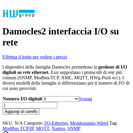
Damocles2 interfaccia I/O su
rete
Effettua il login per vedere i prezzi
I dispositivi della famiglia Damocles permettono la
gestione di I/O
digitali su rete ethernet
. Essi supportano i protocolli di rete più
comuni (SNMP, Modbus/TCP, XML, MQTT, HWg-Push ecc). I
diversi modelli della famiglia si differenziano per il numero di I/O di
cui sono provvisti.
Numero I/O digitali
Svuota
Damocles2
interfaccia
Aggiungi al carrello
I/O
su
SKU:
N/A
Categorie:
I/O-Ethernet
,
Monitoraggio Wired
Tag:
rete
ModBus TCP/IP
,
MQTT
,
Nagios
,
SNMP
quantità