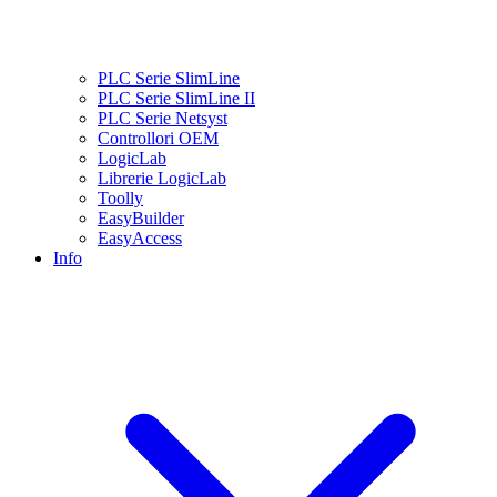
PLC Serie SlimLine
PLC Serie SlimLine II
PLC Serie Netsyst
Controllori OEM
LogicLab
Librerie LogicLab
Toolly
EasyBuilder
EasyAccess
Info