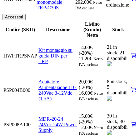
monomodale
292,00
€
Netto
ordinazione
TRP-C39S
IVA esclusa
Accessori
Listino
Codice (SKU)
Descrizione
(Sconto)
Stock
Netto
21 in
14,00
€
Kit montaggio su
stock,
21
(-20%)
HWPTRPSNAP
guida DIN per
disponibili
11,20
€
Netto
TRP
IVA esclusa
8 in stock,
Adattatore
20,00
€
5
Alimentazione 110-
(-20%)
PSP004B000
disponibili
240Vac 3-12Vdc
16,00
€
Netto
(1.5A)
IVA esclusa
30 in
15,00
€
MDR-20-24
stock,
30
(-20%)
PSP008A100
24Vdc 24W Power
disponibili
12,00
€
Netto
Supply
IVA esclusa