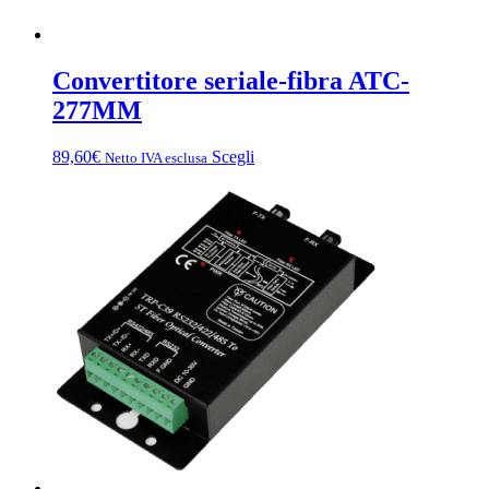
Convertitore seriale-fibra ATC-
277MM
Questo
89,60
€
Scegli
Netto IVA esclusa
prodotto
ha
più
varianti.
Le
opzioni
possono
essere
scelte
nella
pagina
del
prodotto