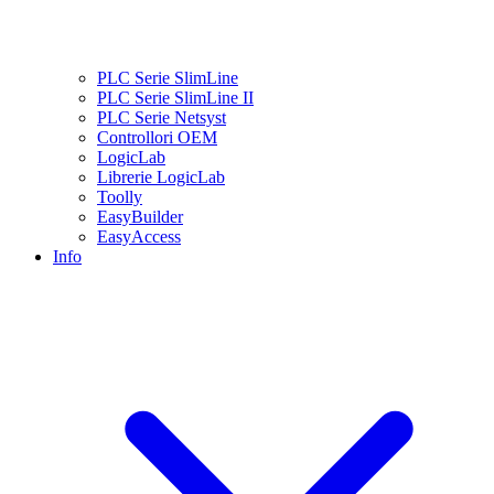
PLC Serie SlimLine
PLC Serie SlimLine II
PLC Serie Netsyst
Controllori OEM
LogicLab
Librerie LogicLab
Toolly
EasyBuilder
EasyAccess
Info