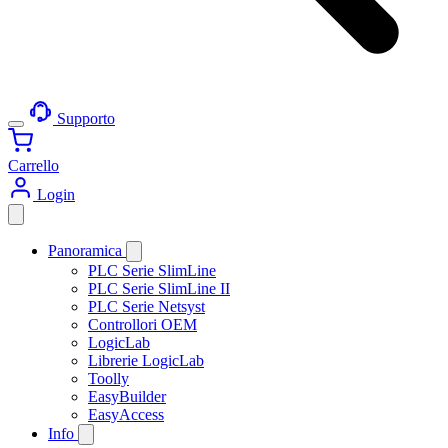
Supporto
Carrello
Login
Panoramica
PLC Serie SlimLine
PLC Serie SlimLine II
PLC Serie Netsyst
Controllori OEM
LogicLab
Librerie LogicLab
Toolly
EasyBuilder
EasyAccess
Info