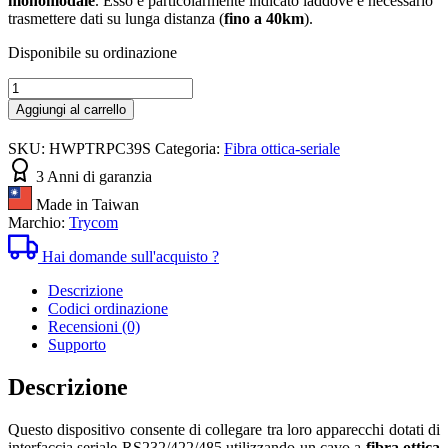
monomodale
. Esso è particolarmente indicato laddove è necessario
trasmettere dati su lunga distanza (
fino a 40km
).
Disponibile su ordinazione
Convertitore
seriale-
Aggiungi al carrello
fibra
monomodale
SKU:
HWPTRPC39S
Categoria:
Fibra ottica-seriale
TRP-
C39S
3 Anni di garanzia
quantità
Made in Taiwan
Marchio:
Trycom
Hai domande sull'acquisto ?
Descrizione
Codici ordinazione
Recensioni (0)
Supporto
Descrizione
Questo dispositivo consente di collegare tra loro apparecchi dotati di
interfaccia seriale RS232/422/485 utilizzando un cavo a
fibra ottica