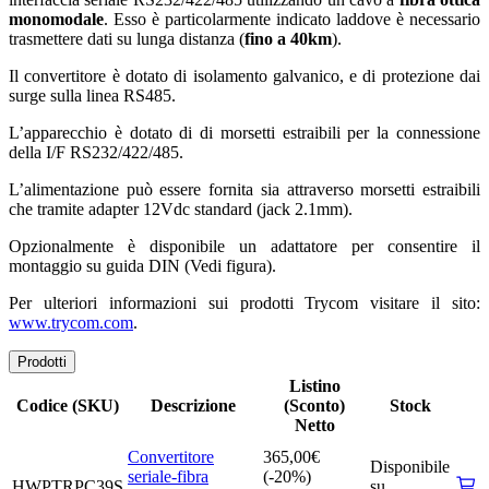
monomodale
. Esso è particolarmente indicato laddove è necessario
trasmettere dati su lunga distanza (
fino a 40km
).
Il convertitore è dotato di isolamento galvanico, e di protezione dai
surge sulla linea RS485.
L’apparecchio è dotato di di morsetti estraibili per la connessione
della I/F RS232/422/485.
L’alimentazione può essere fornita sia attraverso morsetti estraibili
che tramite adapter 12Vdc standard (jack 2.1mm).
Opzionalmente è disponibile un adattatore per consentire il
montaggio su guida DIN (Vedi figura).
Per ulteriori informazioni sui prodotti Trycom visitare il sito:
www.trycom.com
.
Prodotti
Listino
Codice (SKU)
Descrizione
(Sconto)
Stock
Netto
Convertitore
365,00
€
Disponibile
seriale-fibra
(-20%)
HWPTRPC39S
su