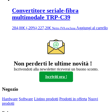
Convertitore seriale-fibra
multimodale TRP-C39
284,00
€
(-20%)
227,20
€
Aggiungi al carrello
Netto IVA esclusa
Non perderti le ultime novità !
Iscrivendoti alla newsletter riceverai un buono sconto.
Iscriviti ora !
Negozio
Hardware
Software
Listino prodotti
Prodotti in offerta
Nuovi
prodotti