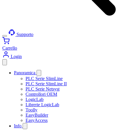
Supporto
Carrello
Login
Panoramica
PLC Serie SlimLine
PLC Serie SlimLine II
PLC Serie Netsyst
Controllori OEM
LogicLab
Librerie LogicLab
Toolly
EasyBuilder
EasyAccess
Info