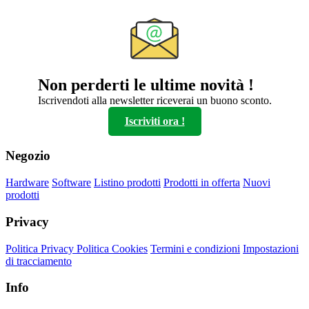
ha
più
varianti.
Le
opzioni
possono
Non perderti le ultime novità !
essere
scelte
Iscrivendoti alla newsletter riceverai un buono sconto.
nella
Iscriviti ora !
pagina
del
prodotto
Negozio
Hardware
Software
Listino prodotti
Prodotti in offerta
Nuovi
prodotti
Privacy
Politica Privacy
Politica Cookies
Termini e condizioni
Impostazioni
di tracciamento
Info