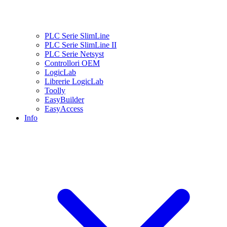
PLC Serie SlimLine
PLC Serie SlimLine II
PLC Serie Netsyst
Controllori OEM
LogicLab
Librerie LogicLab
Toolly
EasyBuilder
EasyAccess
Info