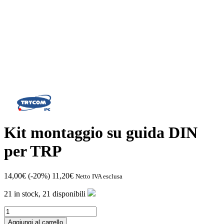
Kit montaggio su guida DIN
per TRP
14,00
€
(-20%)
11,20
€
Netto IVA esclusa
21 in stock,
21 disponibili
Kit
montaggio
Aggiungi al carrello