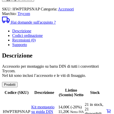
su
guida
SKU:
HWPTRPSNAP
Categoria:
Accessori
DIN
Marchio:
Trycom
per
TRP
Hai domande sull'acquisto ?
quantità
Descrizione
Codici ordinazione
Recensioni (0)
Supporto
Descrizione
Accessorio per montaggio su barra DIN di tutti i convertitori
Trycom.
Nel kit sono inclusi l’accessorio e le viti di fissaggio.
Prodotti
Listino
Codice (SKU)
Descrizione
Stock
(Sconto) Netto
21 in stock,
Kit montaggio
14,00
€
(-20%)
21
HWPTRPSNAP
su guida DIN
11,20
€
Netto IVA
disponibili