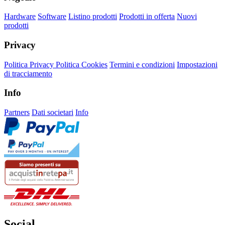
Hardware
Software
Listino prodotti
Prodotti in offerta
Nuovi
prodotti
Privacy
Politica Privacy
Politica Cookies
Termini e condizioni
Impostazioni
di tracciamento
Info
Partners
Dati societari
Info
Social