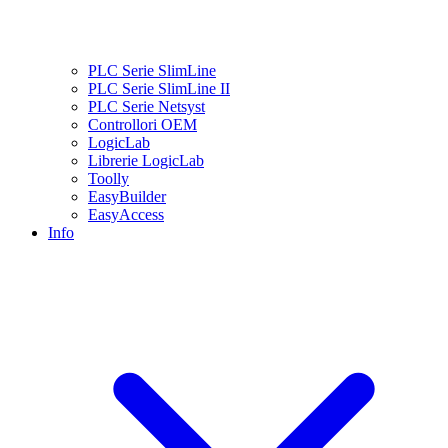
PLC Serie SlimLine
PLC Serie SlimLine II
PLC Serie Netsyst
Controllori OEM
LogicLab
Librerie LogicLab
Toolly
EasyBuilder
EasyAccess
Info