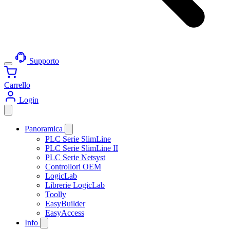
Supporto
Carrello
Login
Panoramica
PLC Serie SlimLine
PLC Serie SlimLine II
PLC Serie Netsyst
Controllori OEM
LogicLab
Librerie LogicLab
Toolly
EasyBuilder
EasyAccess
Info