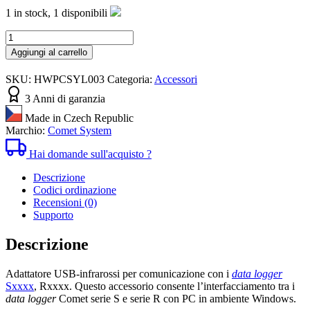
1 in stock,
1 disponibili
Adattatore
USB
Aggiungi al carrello
-
Infrarossi
SKU:
HWPCSYL003
Categoria:
Accessori
LP003
quantità
3 Anni di garanzia
Made in Czech Republic
Marchio:
Comet System
Hai domande sull'acquisto ?
Descrizione
Codici ordinazione
Recensioni (0)
Supporto
Descrizione
Adattatore USB-infrarossi per comunicazione con i
data logger
Sxxxx
, Rxxxx. Questo accessorio consente l’interfacciamento tra i
data logger
Comet serie S e serie R con PC in ambiente Windows.