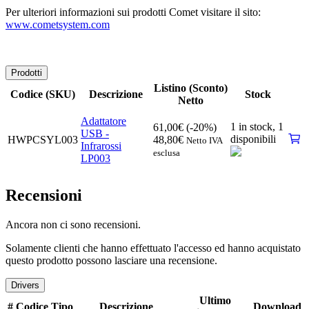
Per ulteriori informazioni sui prodotti Comet visitare il sito:
www.cometsystem.com
Prodotti
Listino (Sconto)
Codice (SKU)
Descrizione
Stock
Netto
Adattatore
1 in stock,
1
61,00
€
(-20%)
USB -
disponibili
HWPCSYL003
48,80
€
Netto IVA
Infrarossi
esclusa
LP003
Recensioni
Ancora non ci sono recensioni.
Solamente clienti che hanno effettuato l'accesso ed hanno acquistato
questo prodotto possono lasciare una recensione.
Drivers
Ultimo
#
Codice
Tipo
Descrizione
Download