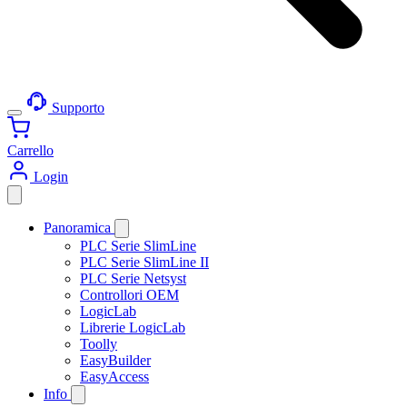
Supporto
Carrello
Login
Panoramica
PLC Serie SlimLine
PLC Serie SlimLine II
PLC Serie Netsyst
Controllori OEM
LogicLab
Librerie LogicLab
Toolly
EasyBuilder
EasyAccess
Info