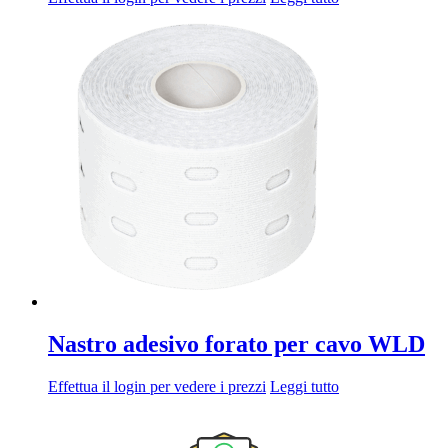
Nastro adesivo forato per cavo WLD
Effettua il login per vedere i prezzi
Leggi tutto