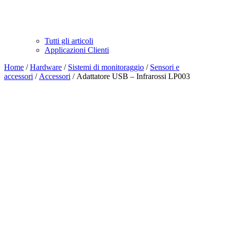
Tutti gli articoli
Applicazioni Clienti
Home
/
Hardware
/
Sistemi di monitoraggio
/
Sensori e
accessori
/
Accessori
/ Adattatore USB – Infrarossi LP003