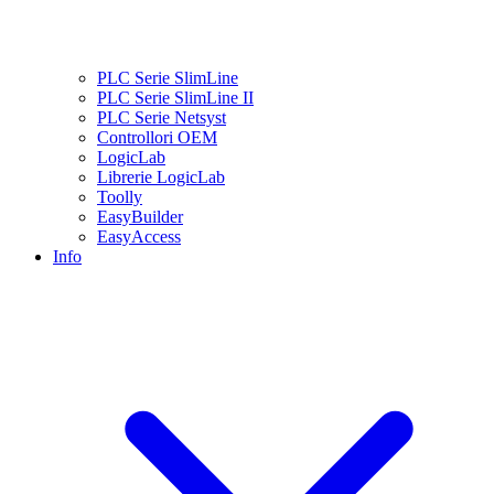
PLC Serie SlimLine
PLC Serie SlimLine II
PLC Serie Netsyst
Controllori OEM
LogicLab
Librerie LogicLab
Toolly
EasyBuilder
EasyAccess
Info