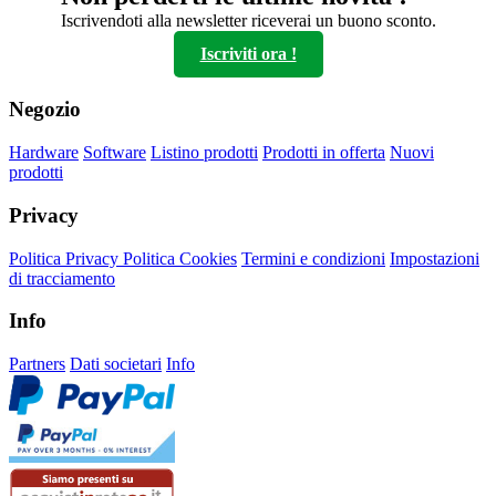
scelte
Iscrivendoti alla newsletter riceverai un buono sconto.
nella
Iscriviti ora !
pagina
del
prodotto
Negozio
Hardware
Software
Listino prodotti
Prodotti in offerta
Nuovi
prodotti
Privacy
Politica Privacy
Politica Cookies
Termini e condizioni
Impostazioni
di tracciamento
Info
Partners
Dati societari
Info