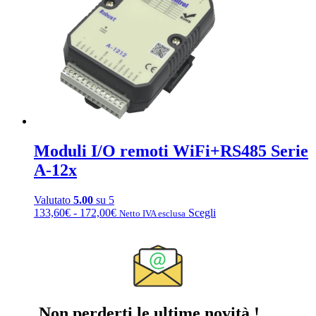
Moduli I/O remoti WiFi+RS485 Serie
A-12x
Valutato
5.00
su 5
Fascia
Questo
133,60
€
-
172,00
€
Scegli
Netto IVA esclusa
di
prodotto
prezzo:
ha
da
più
133,60€
varianti.
a
Le
172,00€
opzioni
possono
Non perderti le ultime novità !
essere