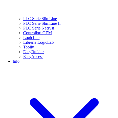
PLC Serie SlimLine
PLC Serie SlimLine II
PLC Serie Netsyst
Controllori OEM
LogicLab
Librerie LogicLab
Toolly
EasyBuilder
EasyAccess
Info