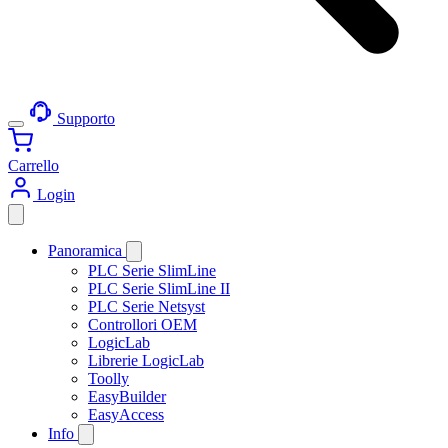
Supporto
Carrello
Login
Panoramica
PLC Serie SlimLine
PLC Serie SlimLine II
PLC Serie Netsyst
Controllori OEM
LogicLab
Librerie LogicLab
Toolly
EasyBuilder
EasyAccess
Info