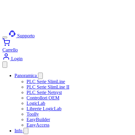
Supporto
Carrello
Login
Panoramica
PLC Serie SlimLine
PLC Serie SlimLine II
PLC Serie Netsyst
Controllori OEM
LogicLab
Librerie LogicLab
Toolly
EasyBuilder
EasyAccess
Info