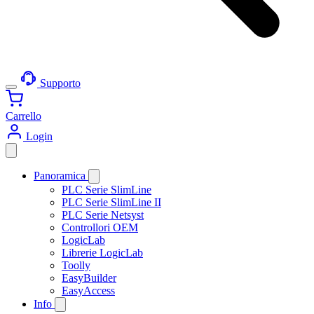
Supporto
Carrello
Login
Panoramica
PLC Serie SlimLine
PLC Serie SlimLine II
PLC Serie Netsyst
Controllori OEM
LogicLab
Librerie LogicLab
Toolly
EasyBuilder
EasyAccess
Info