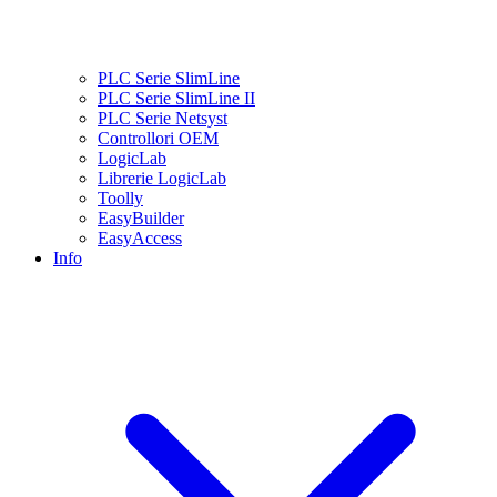
PLC Serie SlimLine
PLC Serie SlimLine II
PLC Serie Netsyst
Controllori OEM
LogicLab
Librerie LogicLab
Toolly
EasyBuilder
EasyAccess
Info