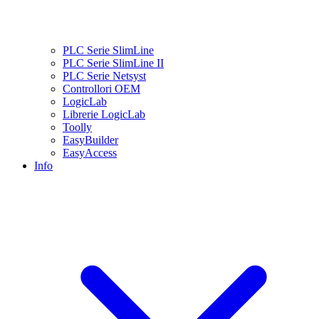
PLC Serie SlimLine
PLC Serie SlimLine II
PLC Serie Netsyst
Controllori OEM
LogicLab
Librerie LogicLab
Toolly
EasyBuilder
EasyAccess
Info