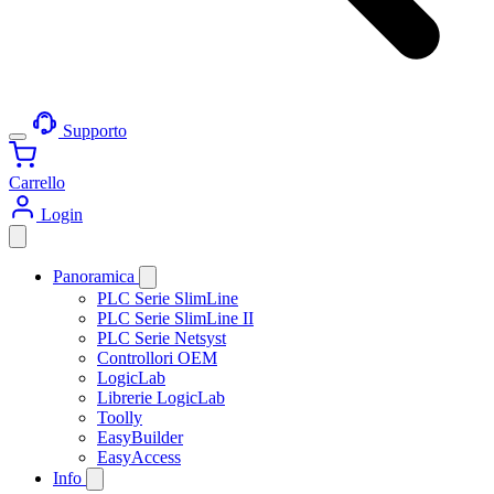
Supporto
Carrello
Login
Panoramica
PLC Serie SlimLine
PLC Serie SlimLine II
PLC Serie Netsyst
Controllori OEM
LogicLab
Librerie LogicLab
Toolly
EasyBuilder
EasyAccess
Info