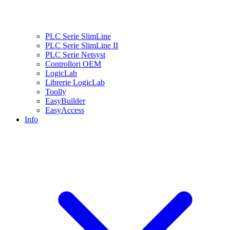
PLC Serie SlimLine
PLC Serie SlimLine II
PLC Serie Netsyst
Controllori OEM
LogicLab
Librerie LogicLab
Toolly
EasyBuilder
EasyAccess
Info