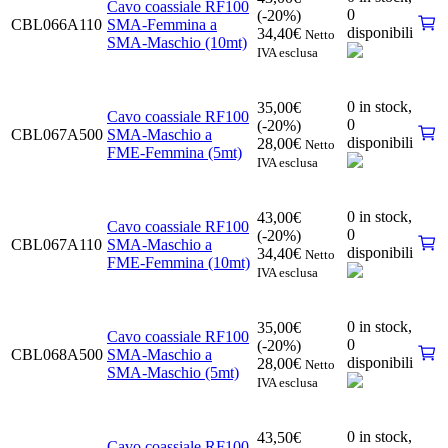
Cavo coassiale RF100
0
(-20%)
CBL066A110
SMA-Femmina a
disponibili
34,40
€
Netto
SMA-Maschio (10mt)
IVA esclusa
0 in stock,
35,00
€
Cavo coassiale RF100
0
(-20%)
CBL067A500
SMA-Maschio a
disponibili
28,00
€
Netto
FME-Femmina (5mt)
IVA esclusa
0 in stock,
43,00
€
Cavo coassiale RF100
0
(-20%)
CBL067A110
SMA-Maschio a
disponibili
34,40
€
Netto
FME-Femmina (10mt)
IVA esclusa
0 in stock,
35,00
€
Cavo coassiale RF100
0
(-20%)
CBL068A500
SMA-Maschio a
disponibili
28,00
€
Netto
SMA-Maschio (5mt)
IVA esclusa
0 in stock,
43,50
€
Cavo coassiale RF100