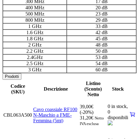
300 MHz
17 dB
400 MHz
20 dB
500 MHz
23 dB
800 MHz
29 dB
1 GHz
33 dB
1.6 GHz
42 dB
1.8 GHz
45 dB
2 GHz
48 dB
2.2 GHz
50 dB
2.4GHz
53 dB
2.5 GHz
54 dB
3 GHz
60 dB
Prodotti
Listino
Codice
Descrizione
(Sconto)
Stock
(SKU)
Netto
0 in stock,
39,00
€
Cavo coassiale RF100
0
(-20%)
CBL063A500
N-Maschio a FME-
disponibili
31,20
€
Netto
Femmina (5mt)
IVA esclusa