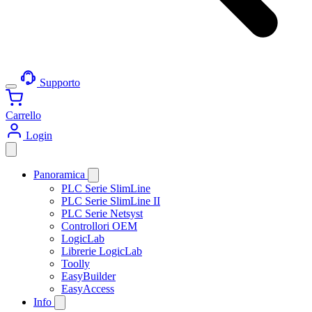
Supporto
Carrello
Login
Panoramica
PLC Serie SlimLine
PLC Serie SlimLine II
PLC Serie Netsyst
Controllori OEM
LogicLab
Librerie LogicLab
Toolly
EasyBuilder
EasyAccess
Info