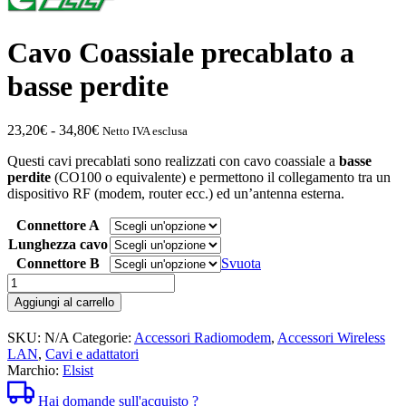
Cavo Coassiale precablato a
basse perdite
Fascia
23,20
€
-
34,80
€
Netto IVA esclusa
di
Questi cavi precablati sono realizzati con cavo coassiale a
basse
prezzo:
perdite
(CO100 o equivalente) e permettono il collegamento tra un
da
dispositivo RF (modem, router ecc.) ed un’antenna esterna.
23,20€
a
Connettore A
34,80€
Lunghezza cavo
Connettore B
Svuota
Cavo
Coassiale
Aggiungi al carrello
precablato
a
SKU:
N/A
Categorie:
Accessori Radiomodem
,
Accessori Wireless
basse
LAN
,
Cavi e adattatori
perdite
Marchio:
Elsist
quantità
Hai domande sull'acquisto ?