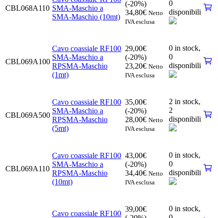
0
(-20%)
CBL068A110
SMA-Maschio a
disponibili
34,80
€
Netto
SMA-Maschio (10mt)
IVA esclusa
0 in stock,
Cavo coassiale RF100
29,00
€
0
SMA-Maschio a
(-20%)
CBL069A100
disponibili
RPSMA-Maschio
23,20
€
Netto
(1mt)
IVA esclusa
2 in stock,
Cavo coassiale RF100
35,00
€
2
SMA-Maschio a
(-20%)
CBL069A500
disponibili
RPSMA-Maschio
28,00
€
Netto
(5mt)
IVA esclusa
0 in stock,
Cavo coassiale RF100
43,00
€
0
SMA-Maschio a
(-20%)
CBL069A110
disponibili
RPSMA-Maschio
34,40
€
Netto
(10mt)
IVA esclusa
0 in stock,
39,00
€
Cavo coassiale RF100
0
(-20%)