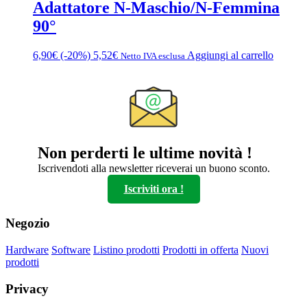
Adattatore N-Maschio/N-Femmina
90°
6,90
€
(-20%)
5,52
€
Aggiungi al carrello
Netto IVA esclusa
Non perderti le ultime novità !
Iscrivendoti alla newsletter riceverai un buono sconto.
Iscriviti ora !
Negozio
Hardware
Software
Listino prodotti
Prodotti in offerta
Nuovi
prodotti
Privacy