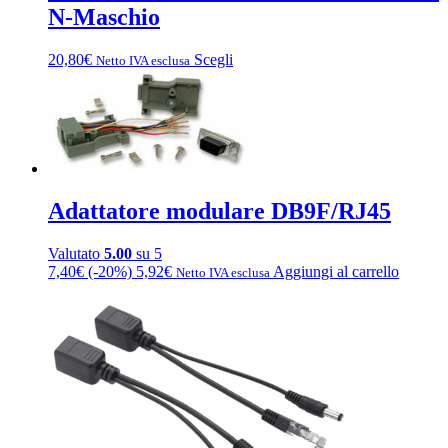
N-Maschio
Questo
20,80
€
Scegli
Netto IVA esclusa
prodotto
ha
più
varianti.
Le
opzioni
possono
essere
Adattatore modulare DB9F/RJ45
scelte
nella
Valutato
5.00
su 5
pagina
7,40
€
(-20%)
5,92
€
Aggiungi al carrello
Netto IVA esclusa
del
prodotto