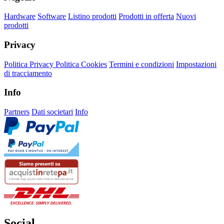
Hardware
Software
Listino prodotti
Prodotti in offerta
Nuovi
prodotti
Privacy
Politica Privacy
Politica Cookies
Termini e condizioni
Impostazioni
di tracciamento
Info
Partners
Dati societari
Info
Social