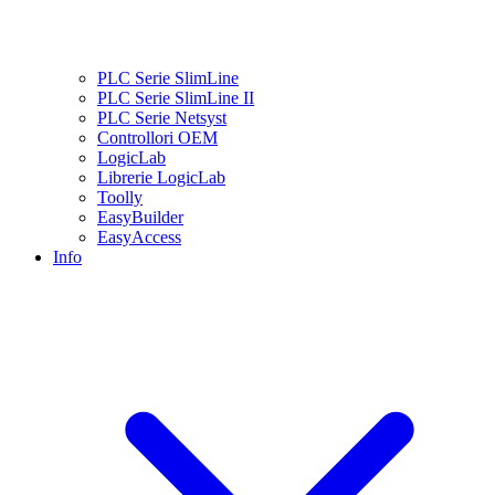
PLC Serie SlimLine
PLC Serie SlimLine II
PLC Serie Netsyst
Controllori OEM
LogicLab
Librerie LogicLab
Toolly
EasyBuilder
EasyAccess
Info