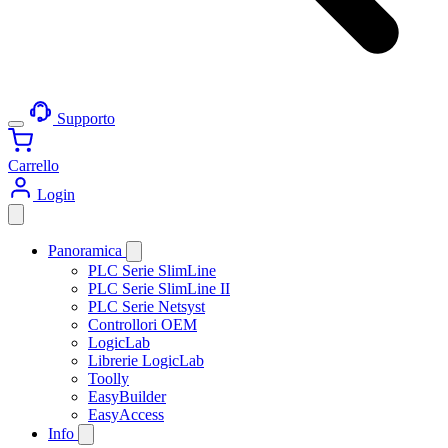
Supporto
Carrello
Login
Panoramica
PLC Serie SlimLine
PLC Serie SlimLine II
PLC Serie Netsyst
Controllori OEM
LogicLab
Librerie LogicLab
Toolly
EasyBuilder
EasyAccess
Info