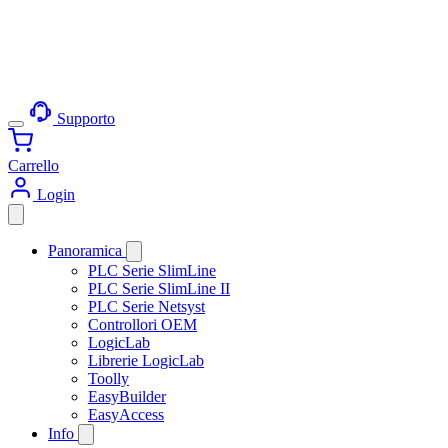
Supporto
Carrello
Login
Panoramica
PLC Serie SlimLine
PLC Serie SlimLine II
PLC Serie Netsyst
Controllori OEM
LogicLab
Librerie LogicLab
Toolly
EasyBuilder
EasyAccess
Info