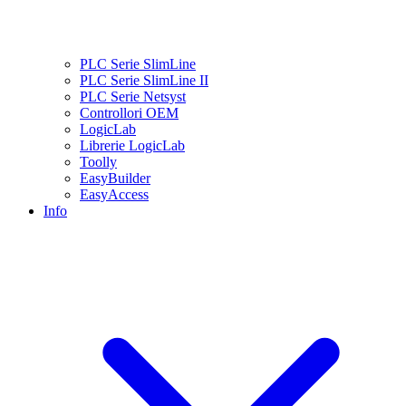
PLC Serie SlimLine
PLC Serie SlimLine II
PLC Serie Netsyst
Controllori OEM
LogicLab
Librerie LogicLab
Toolly
EasyBuilder
EasyAccess
Info