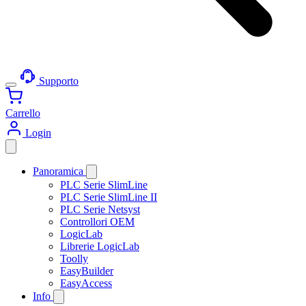
Supporto
Carrello
Login
Panoramica
PLC Serie SlimLine
PLC Serie SlimLine II
PLC Serie Netsyst
Controllori OEM
LogicLab
Librerie LogicLab
Toolly
EasyBuilder
EasyAccess
Info