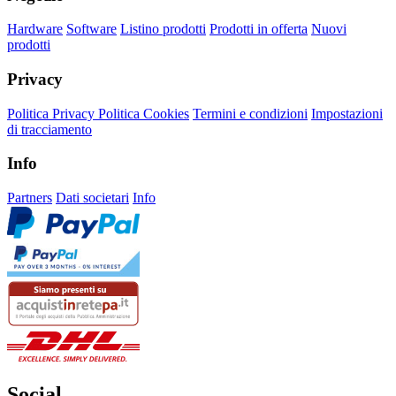
Hardware
Software
Listino prodotti
Prodotti in offerta
Nuovi
prodotti
Privacy
Politica Privacy
Politica Cookies
Termini e condizioni
Impostazioni
di tracciamento
Info
Partners
Dati societari
Info
Social