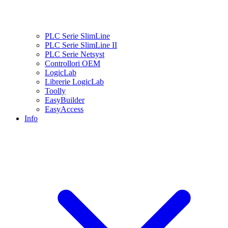
PLC Serie SlimLine
PLC Serie SlimLine II
PLC Serie Netsyst
Controllori OEM
LogicLab
Librerie LogicLab
Toolly
EasyBuilder
EasyAccess
Info