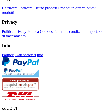
Hardware
Software
Listino prodotti
Prodotti in offerta
Nuovi
prodotti
Privacy
Politica Privacy
Politica Cookies
Termini e condizioni
Impostazioni
di tracciamento
Info
Partners
Dati societari
Info
Social