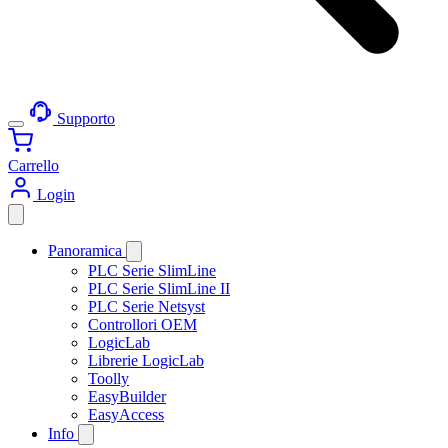
Supporto
Carrello
Login
Panoramica
PLC Serie SlimLine
PLC Serie SlimLine II
PLC Serie Netsyst
Controllori OEM
LogicLab
Librerie LogicLab
Toolly
EasyBuilder
EasyAccess
Info