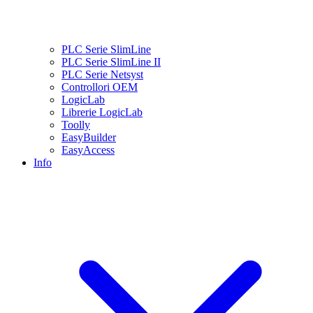
PLC Serie SlimLine
PLC Serie SlimLine II
PLC Serie Netsyst
Controllori OEM
LogicLab
Librerie LogicLab
Toolly
EasyBuilder
EasyAccess
Info