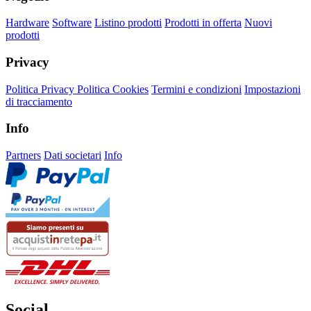
Hardware
Software
Listino prodotti
Prodotti in offerta
Nuovi
prodotti
Privacy
Politica Privacy
Politica Cookies
Termini e condizioni
Impostazioni
di tracciamento
Info
Partners
Dati societari
Info
Social