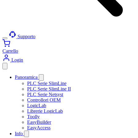
Supporto
Carrello
Login
Panoramica
PLC Serie SlimLine
PLC Serie SlimLine II
PLC Serie Netsyst
Controllori OEM
LogicLab
Librerie LogicLab
Toolly
EasyBuilder
EasyAccess
Info