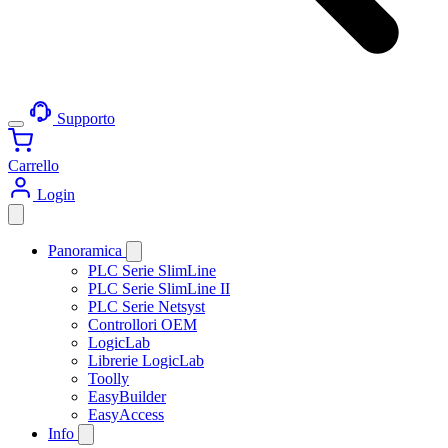
Supporto
Carrello
Login
Panoramica
PLC Serie SlimLine
PLC Serie SlimLine II
PLC Serie Netsyst
Controllori OEM
LogicLab
Librerie LogicLab
Toolly
EasyBuilder
EasyAccess
Info