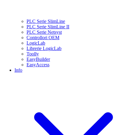
PLC Serie SlimLine
PLC Serie SlimLine II
PLC Serie Netsyst
Controllori OEM
LogicLab
Librerie LogicLab
Toolly
EasyBuilder
EasyAccess
Info