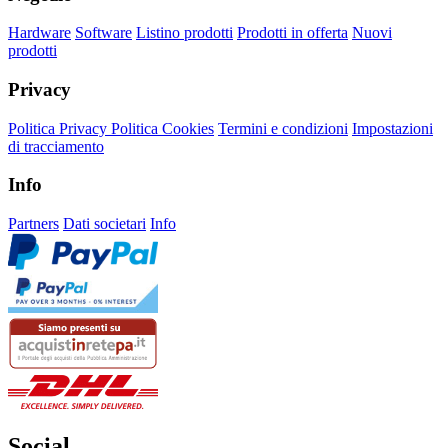
Hardware
Software
Listino prodotti
Prodotti in offerta
Nuovi
prodotti
Privacy
Politica Privacy
Politica Cookies
Termini e condizioni
Impostazioni
di tracciamento
Info
Partners
Dati societari
Info
Social