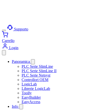
Supporto
Carrello
Login
Panoramica
PLC Serie SlimLine
PLC Serie SlimLine II
PLC Serie Netsyst
Controllori OEM
LogicLab
Librerie LogicLab
Toolly
EasyBuilder
EasyAccess
Info