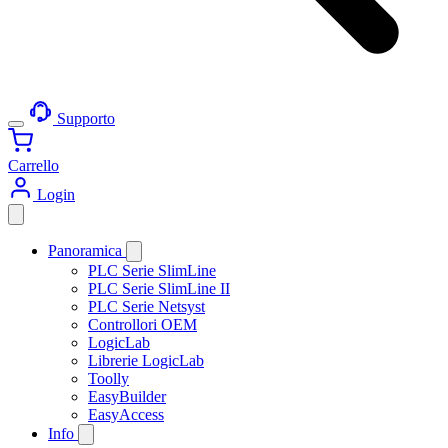
Supporto
Carrello
Login
Panoramica
PLC Serie SlimLine
PLC Serie SlimLine II
PLC Serie Netsyst
Controllori OEM
LogicLab
Librerie LogicLab
Toolly
EasyBuilder
EasyAccess
Info