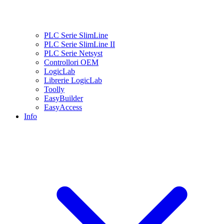
PLC Serie SlimLine
PLC Serie SlimLine II
PLC Serie Netsyst
Controllori OEM
LogicLab
Librerie LogicLab
Toolly
EasyBuilder
EasyAccess
Info