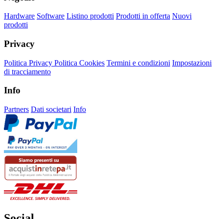
Hardware
Software
Listino prodotti
Prodotti in offerta
Nuovi
prodotti
Privacy
Politica Privacy
Politica Cookies
Termini e condizioni
Impostazioni
di tracciamento
Info
Partners
Dati societari
Info
Social