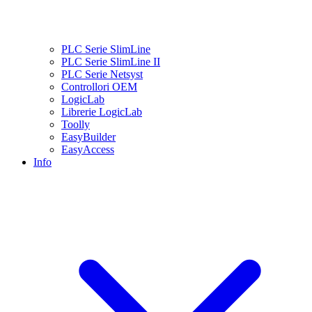
PLC Serie SlimLine
PLC Serie SlimLine II
PLC Serie Netsyst
Controllori OEM
LogicLab
Librerie LogicLab
Toolly
EasyBuilder
EasyAccess
Info