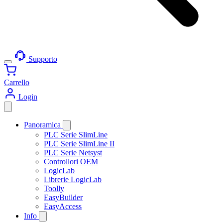
Supporto
Carrello
Login
Panoramica
PLC Serie SlimLine
PLC Serie SlimLine II
PLC Serie Netsyst
Controllori OEM
LogicLab
Librerie LogicLab
Toolly
EasyBuilder
EasyAccess
Info