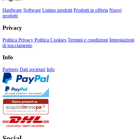
Hardware
Software
Listino prodotti
Prodotti in offerta
Nuovi
prodotti
Privacy
Politica Privacy
Politica Cookies
Termini e condizioni
Impostazioni
di tracciamento
Info
Partners
Dati societari
Info
Social