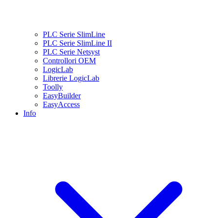
PLC Serie SlimLine
PLC Serie SlimLine II
PLC Serie Netsyst
Controllori OEM
LogicLab
Librerie LogicLab
Toolly
EasyBuilder
EasyAccess
Info