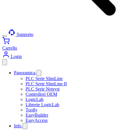
Supporto
Carrello
Login
Panoramica
PLC Serie SlimLine
PLC Serie SlimLine II
PLC Serie Netsyst
Controllori OEM
LogicLab
Librerie LogicLab
Toolly
EasyBuilder
EasyAccess
Info