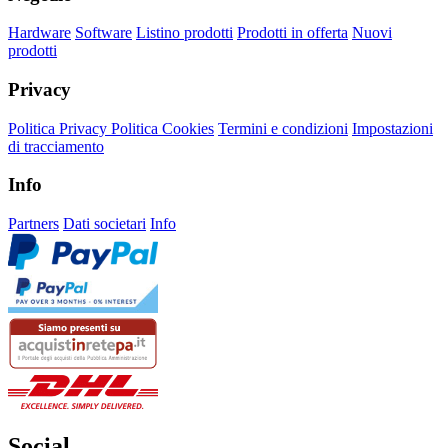
Hardware
Software
Listino prodotti
Prodotti in offerta
Nuovi
prodotti
Privacy
Politica Privacy
Politica Cookies
Termini e condizioni
Impostazioni
di tracciamento
Info
Partners
Dati societari
Info
Social