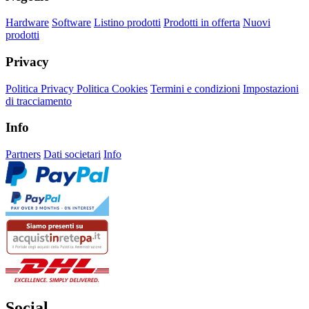
Hardware
Software
Listino prodotti
Prodotti in offerta
Nuovi
prodotti
Privacy
Politica Privacy
Politica Cookies
Termini e condizioni
Impostazioni
di tracciamento
Info
Partners
Dati societari
Info
Social