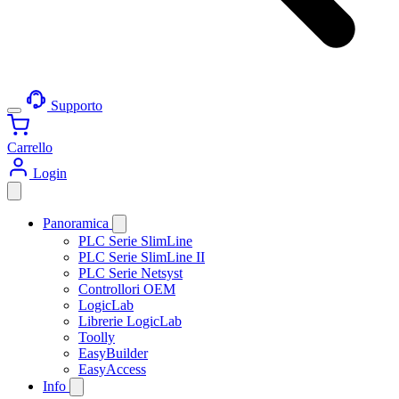
Supporto
Carrello
Login
Panoramica
PLC Serie SlimLine
PLC Serie SlimLine II
PLC Serie Netsyst
Controllori OEM
LogicLab
Librerie LogicLab
Toolly
EasyBuilder
EasyAccess
Info