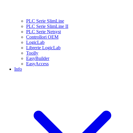
PLC Serie SlimLine
PLC Serie SlimLine II
PLC Serie Netsyst
Controllori OEM
LogicLab
Librerie LogicLab
Toolly
EasyBuilder
EasyAccess
Info