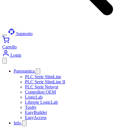
Supporto
Carrello
Login
Panoramica
PLC Serie SlimLine
PLC Serie SlimLine II
PLC Serie Netsyst
Controllori OEM
LogicLab
Librerie LogicLab
Toolly
EasyBuilder
EasyAccess
Info