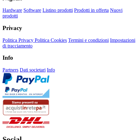
Hardware
Software
Listino prodotti
Prodotti in offerta
Nuovi
prodotti
Privacy
Politica Privacy
Politica Cookies
Termini e condizioni
Impostazioni
di tracciamento
Info
Partners
Dati societari
Info
Social