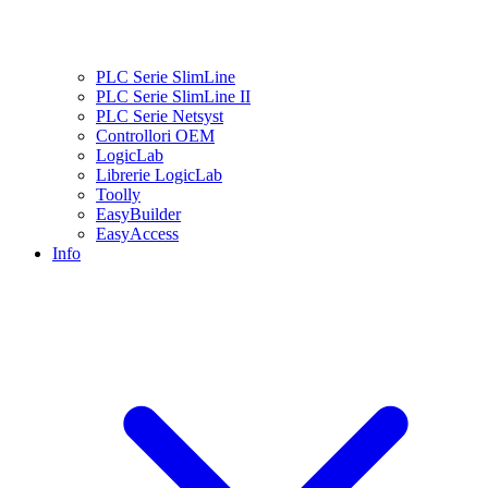
PLC Serie SlimLine
PLC Serie SlimLine II
PLC Serie Netsyst
Controllori OEM
LogicLab
Librerie LogicLab
Toolly
EasyBuilder
EasyAccess
Info