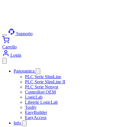
Supporto
Carrello
Login
Panoramica
PLC Serie SlimLine
PLC Serie SlimLine II
PLC Serie Netsyst
Controllori OEM
LogicLab
Librerie LogicLab
Toolly
EasyBuilder
EasyAccess
Info